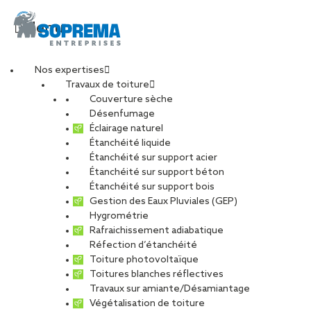
Menu
Nos expertises
Travaux de toiture
20221026_140925-
Couverture sèche
Désenfumage
Éclairage naturel
min
Étanchéité liquide
Étanchéité sur support acier
Étanchéité sur support béton
PARTAGER
Étanchéité sur support bois
Gestion des Eaux Pluviales (GEP)
Hygrométrie
28 octobre 2022
Rafraichissement adiabatique
Réfection d’étanchéité
Toiture photovoltaïque
Toitures blanches réflectives
Travaux sur amiante/Désamiantage
Végétalisation de toiture