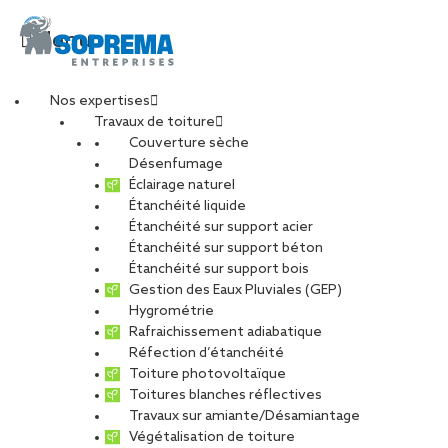
Menu
Nos expertises
Travaux de toiture
DJI_0346-min
Couverture sèche
Désenfumage
Éclairage naturel
Étanchéité liquide
PARTAGER
Étanchéité sur support acier
Étanchéité sur support béton
04 novembre 2021
Étanchéité sur support bois
Gestion des Eaux Pluviales (GEP)
Hygrométrie
Rafraichissement adiabatique
Réfection d’étanchéité
Toiture photovoltaïque
Toitures blanches réflectives
Travaux sur amiante/Désamiantage
Végétalisation de toiture