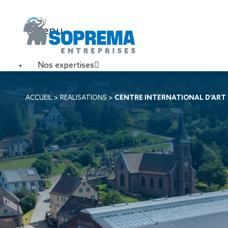
Menu
Nos expertises
Travaux de toiture
ACCUEIL
>
REALISATIONS
>
CENTRE INTERNATIONAL D’ART 
Couverture sèche
Désenfumage
Éclairage naturel
Étanchéité liquide
Étanchéité sur support
acier
Étanchéité sur support
béton
Étanchéité sur support
bois