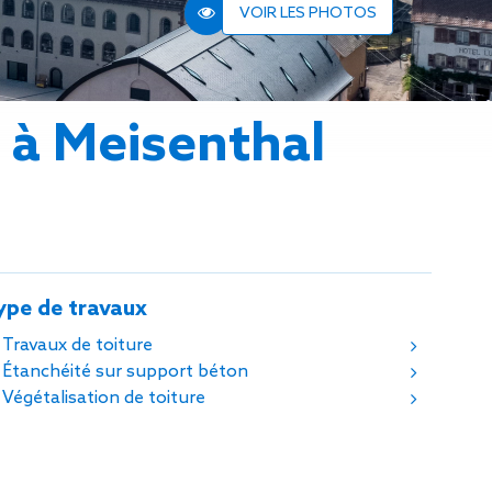
n de toit
VOIR LES PHOTOS
ssible
n de
rasse
r à Meisenthal
n de
 amiante
n de
ïque
n de
étalisée
ype de travaux
n des
ns d’eau
Travaux de toiture
phoïde
Étanchéité sur support béton
ravaux de
Végétalisation de toiture
he de