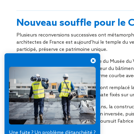
Nouveau souffle pour le C
Plusieurs reconversions successives ont métamorphosé l
architectes de France est aujourd’hui le temple du v
participé, préserve ce patrimoine unique.
Première étape du chantier : la toiture du Musée du 
renforcé la charpente bois par l’intérieur du bâtimen
contrainte de ce bâtiment était sa forme courbe avec
A quelques mètres de là, ses équipes ont remplacé la 
panneaux translucides en polycarbonate fixés sur u
Dernier temps d’un chantier de trois ans, la construc
complexe d’étanchéité et une isolation inversée, p
en raison de la forte pente (48%) », poursuit Fabrice
Une fuite ? Un problème d’étanchéité ?
Photos : Cloudy Prod – EV STUDIO