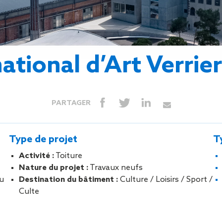
Isolation
Métallerie –
Entretie
Thermique par
Serrurerie
plat inacce
l’Extérieur
Entretie
Perméabilité
toiture-ter
à l’air
accessible
ational d’Art Verrie
Entretie
toiture en
Entretie
toiture
PARTAGER
photovolta
Entretie
toiture vég
Type de projet
T
Entretie
installatio
Activité :
Toiture
pluviale si
Nature du projet :
Travaux neufs
Petits t
u
Destination du bâtiment :
Culture / Loisirs / Sport /
toiture
Culte
Recherc
fuites