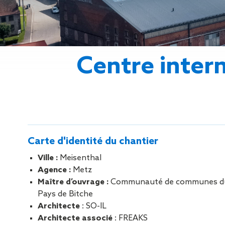
Gestion des Eaux
Pluviales (GEP)
Hygrométrie
Rafraichissement
adiabatique
Centre intern
Réfection
d’étanchéité
Toiture
photovoltaïque
Toitures blanches
réflectives
Travaux sur
Carte d'identité du chantier
amiante/Désamiantage
Végétalisation de
Ville :
Meisenthal
toiture
Agence :
Metz
Ventilation naturelle
Maître d’ouvrage :
Communauté de communes d
Pays de Bitche
Architecte
: SO-IL
Architecte associé
: FREAKS