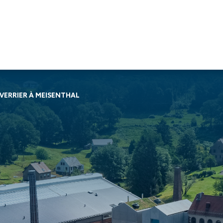
Travaux de
Travaux de
Nos services
VERRIER À MEISENTHAL
façade
charpente &
Soprassistance
Bardage
métallerie-serrurerie
Contrat
double peau
Charpente en
d’entretien
Bardage
bois lamellé-
Dépanna
rapporté
collé
toiture et
Bardage
Charpente
réparation
simple peau
métallique
Diagnost
Étanchéité
Charpente
toiture
des parois
mixte acier-
Entretie
enterrées
bois
terrasse