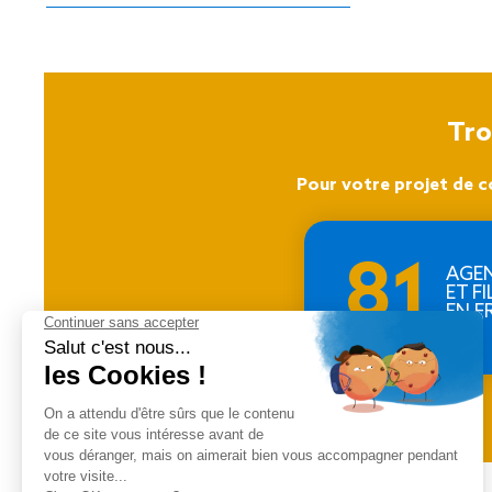
Tro
Pour votre projet de c
81
AGE
ET FI
EN F