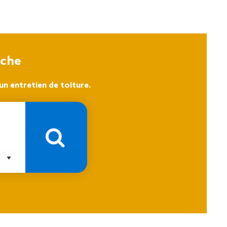
oche
n entretien de toiture.