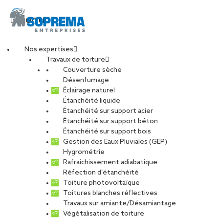
Menu
Nos expertises
Travaux de toiture
carrefour_property_n
Couverture sèche
Désenfumage
Éclairage naturel
Étanchéité liquide
PARTAGER
Étanchéité sur support acier
Étanchéité sur support béton
18 février 2020
Étanchéité sur support bois
Gestion des Eaux Pluviales (GEP)
Hygrométrie
Rafraichissement adiabatique
Réfection d’étanchéité
Toiture photovoltaïque
Toitures blanches réflectives
Travaux sur amiante/Désamiantage
Végétalisation de toiture