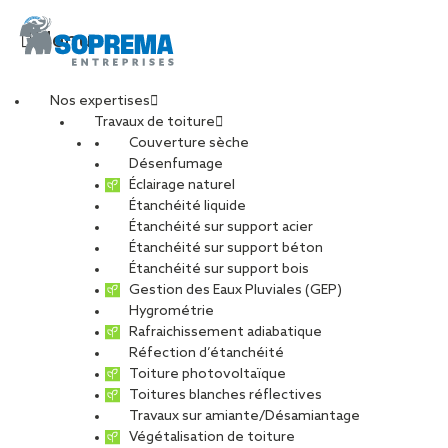
Menu
Nos expertises
Travaux de toiture
avanscene 7 (1)
Couverture sèche
Désenfumage
Éclairage naturel
Étanchéité liquide
PARTAGER
Étanchéité sur support acier
Étanchéité sur support béton
26 mars 2026
Étanchéité sur support bois
Gestion des Eaux Pluviales (GEP)
Hygrométrie
Rafraichissement adiabatique
Réfection d’étanchéité
Toiture photovoltaïque
Toitures blanches réflectives
Travaux sur amiante/Désamiantage
Végétalisation de toiture