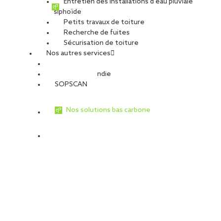
Entretien des installations d’eau pluviale
Type de projet
siphoïde
Petits travaux de toiture
Activité :
Façade
Recherche de fuites
Nature du projet :
Travaux neufs
Sécurisation de toiture
Destination du bâtiment :
Logements en résidence
Nos autres services
Type de travaux
Sécurité Incendie
Travaux de façade
SOPSCAN
Bardage rapporté
Nos solutions bas carbone
À Strasbourg, sur l’opération AVANSCÈNE située dans le secteur
du Wacken Archipel, nos équipes sont intervenues sur un
chantier neuf emblématique.
Composé de trois tours, dont deux culminent à 57 mètres et
une à 27 mètres, ce programme s’inscrit dans un ensemble
immobilier remarqué à l’échelle régionale, récompensé lors des
Pyramides d’Argent 2023.
L’intervention SOPREMA Entreprises a porté sur la réalisation
de
5 000 m² de bardage rapporté
, avec la mise en œuvre