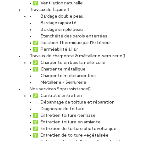
Ventilation naturelle
Travaux de façade
Bardage double peau
Avanscène
Bardage rapporté
Bardage simple peau
Étanchéité des parois enterrées
Strasbourg
Isolation Thermique par l’Extérieur
Perméabilité à l’air
Travaux de charpente & métallerie-serrurerie
Charpente en bois lamellé-collé
PARTAGER
Charpente métallique
Charpente mixte acier-bois
Métallerie – Serrurerie
Carte d'identité du chantier
Nos services Soprassistance
Contrat d’entretien
Ville :
Strasbourg
Dépannage de toiture et réparation
Maîtrise d’ouvrage :
SPIRAL / Crédit Mutuel Réalisations
Diagnostic de toiture
Foncières – Habitation Moderne
Entretien toiture-terrasse
Maîtrise d’oeuvre :
BPCC
Entretien toiture en amiante
Architecte :
K&+ Architecture Globale
Entretien de toiture photovoltaïque
Entreprise générale :
KS Construction
Entretien de toiture végétalisée
Crédit photos :
SOPREMA Entreprises