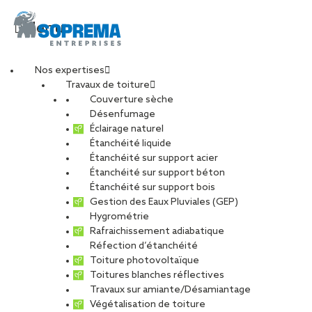
Menu
Nos expertises
Travaux de toiture
Couverture sèche
Désenfumage
Éclairage naturel
Étanchéité liquide
Étanchéité sur support acier
Étanchéité sur support béton
Étanchéité sur support bois
Gestion des Eaux Pluviales (GEP)
Hygrométrie
Rafraichissement adiabatique
Réfection d’étanchéité
Toiture photovoltaïque
Toitures blanches réflectives
Travaux sur amiante/Désamiantage
VOIR LES PHOTOS
Végétalisation de toiture