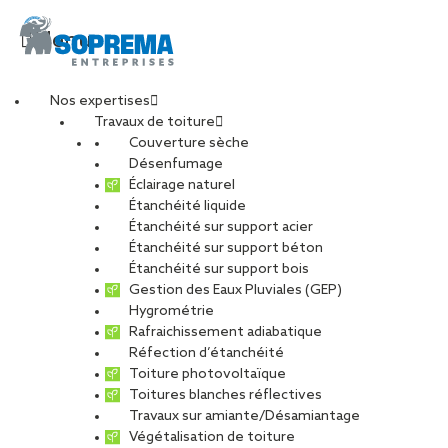
Menu
Nos expertises
Travaux de toiture
DCIM100MEDIADJI_00
Couverture sèche
Désenfumage
Éclairage naturel
Étanchéité liquide
PARTAGER
Étanchéité sur support acier
Étanchéité sur support béton
25 mai 2026
Étanchéité sur support bois
Gestion des Eaux Pluviales (GEP)
Hygrométrie
Rafraichissement adiabatique
Réfection d’étanchéité
Toiture photovoltaïque
Toitures blanches réflectives
Travaux sur amiante/Désamiantage
Végétalisation de toiture