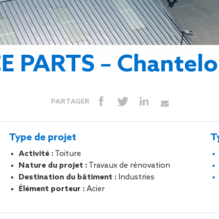
Isolation
Métallerie –
Entretie
Thermique par
Serrurerie
plat inacce
l’Extérieur
Entretie
Perméabilité
toiture-ter
à l’air
accessible
PARTS – Chantelou
Entretie
toiture en
Entretie
toiture
PARTAGER
photovolta
Entretie
toiture vég
Type de projet
T
Entretie
installatio
Activité :
Toiture
pluviale si
Nature du projet :
Travaux de rénovation
Petits t
Destination du bâtiment :
Industries
toiture
Élément porteur :
Acier
Recherc
fuites