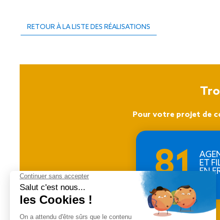
RETOUR À LA LISTE DES RÉALISATIONS
Tro
Pour votre projet de c
81
AGE
ET FI
EN F