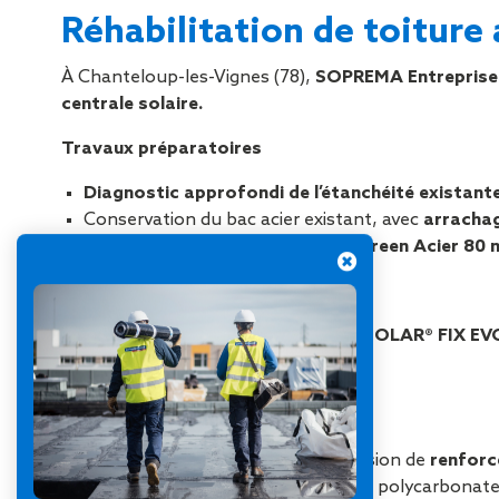
Réhabilitation de toiture
À
Chanteloup
-les-Vignes (78),
SOPREMA Entreprises
centrale solaire.
Travaux préparatoires
Diagnostic approfondi
de l’étanchéité existant
Conservation du bac acier existant, avec
arracha
Mise en œuvre d’une isolation
Efigreen Acier 80
Centrale photovoltaïque
Installation des systèmes
SOPRASOLAR® FIX EVO 
986 plots
mis en œuvre ;
178 kWc
de puissance installée ;
791 m² de surface solaire.
L’intervention a également été l’occasion de
renforce
naturelle
grâce au remplacement des polycarbonate