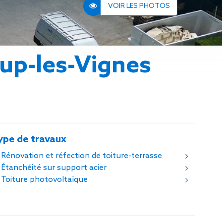
n de toit
VOIR LES PHOTOS
ssible
n de
rasse
p-les-Vignes
n de
 amiante
n de
ïque
n de
étalisée
ype de travaux
n des
ns d’eau
Rénovation et réfection de toiture-terrasse
phoïde
Étanchéité sur support acier
ravaux de
Toiture photovoltaïque
he de