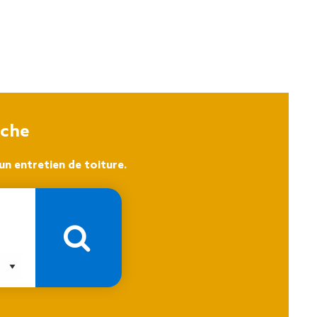
oche
n entretien de toiture.