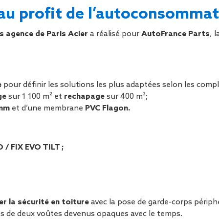
Sécurisa
 au profit de l’autoconsommat
toiture
 agence de Paris Acier
a réalisé pour
AutoFrance Parts
, 
e
pour définir les solutions les plus adaptées selon les compl
ge
sur 1 100 m² et
rechapage
sur 400 m²;
 mm
et d’une membrane
PVC Flagon.
/ FIX EVO TILT ;
r la sécurité en toiture
avec la pose de garde-corps périphé
s de deux voûtes devenus opaques avec le temps.