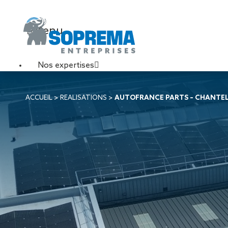
Menu
Nos expertises
Travaux de toiture
ACCUEIL
>
REALISATIONS
>
AUTOFRANCE PARTS – CHANTEL
Couverture sèche
Désenfumage
Éclairage naturel
Étanchéité liquide
Étanchéité sur support
acier
Étanchéité sur support
béton
Étanchéité sur support
bois