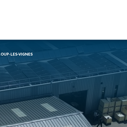
Travaux de
Travaux de
Nos services
OUP-LES-VIGNES
façade
charpente &
Soprassistance
Bardage
métallerie-serrurerie
Contrat
double peau
Charpente en
d’entretien
Bardage
bois lamellé-
Dépanna
rapporté
collé
toiture et
Bardage
Charpente
réparation
simple peau
métallique
Diagnost
Étanchéité
Charpente
toiture
des parois
mixte acier-
Entretie
enterrées
bois
terrasse