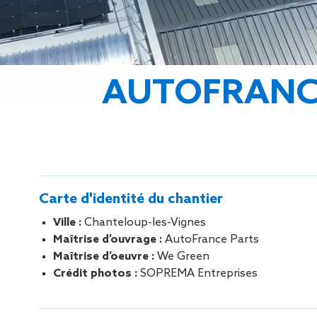
Gestion des Eaux
Pluviales (GEP)
Hygrométrie
Rafraichissement
adiabatique
AUTOFRANCE 
Réfection
d’étanchéité
Toiture
photovoltaïque
Toitures blanches
réflectives
Travaux sur
Carte d'identité du chantier
amiante/Désamiantage
Végétalisation de
Ville :
Chanteloup-les-Vignes
toiture
Maîtrise d’ouvrage :
AutoFrance Parts
Ventilation naturelle
Maîtrise d’oeuvre :
We Green
Crédit photos :
SOPREMA Entreprises