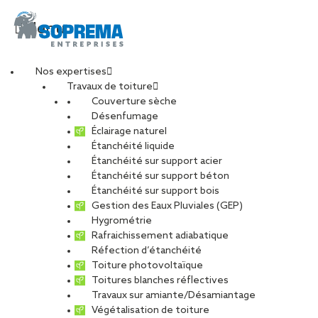
Menu
Nos expertises
Travaux de toiture
couv_article_gh_palai
Couverture sèche
Désenfumage
Éclairage naturel
Étanchéité liquide
PARTAGER
Étanchéité sur support acier
Étanchéité sur support béton
06 juin 2019
Étanchéité sur support bois
Gestion des Eaux Pluviales (GEP)
Hygrométrie
Rafraichissement adiabatique
Réfection d’étanchéité
Toiture photovoltaïque
Toitures blanches réflectives
Travaux sur amiante/Désamiantage
Végétalisation de toiture