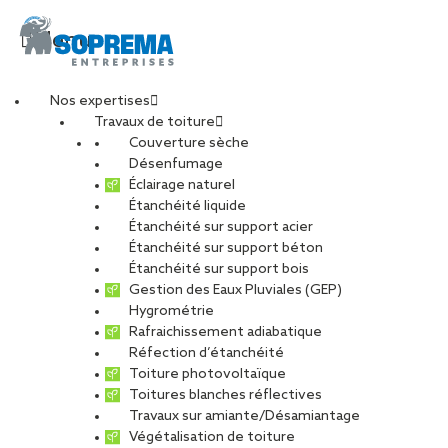
Menu
Nos expertises
Travaux de toiture
img_article_samaritai
Couverture sèche
Désenfumage
Éclairage naturel
Étanchéité liquide
PARTAGER
Étanchéité sur support acier
Étanchéité sur support béton
03 janvier 2019
Étanchéité sur support bois
Gestion des Eaux Pluviales (GEP)
Hygrométrie
Rafraichissement adiabatique
Réfection d’étanchéité
Toiture photovoltaïque
Toitures blanches réflectives
Travaux sur amiante/Désamiantage
Végétalisation de toiture