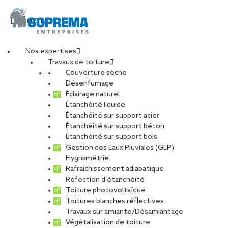
Menu
Nos expertises
Travaux de toiture
min_nantes_img_artic
Couverture sèche
Désenfumage
Éclairage naturel
Étanchéité liquide
PARTAGER
Étanchéité sur support acier
Étanchéité sur support béton
05 août 2019
Étanchéité sur support bois
Gestion des Eaux Pluviales (GEP)
Hygrométrie
Rafraichissement adiabatique
Réfection d’étanchéité
Toiture photovoltaïque
Toitures blanches réflectives
Travaux sur amiante/Désamiantage
Végétalisation de toiture