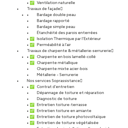
Ventilation naturelle
Travaux de façade
En savoir plus sur notre offre Toiture photovoltaïque
Bardage double peau
Bardage rapporté
Bardage simple peau
Produire de l’électricité sur les toitures-terrasses des bâtiments
Étanchéité des parois enterrées
via une centrale solaire photovoltaïque solidarisée au système
Isolation Thermique par l’Extérieur
d’étanchéité est devenu une réalité. Mais pour que la promesse
Perméabilité à l’air
soit tenue, il est indispensable de bien s’entourer et de recourir
Travaux de charpente & métallerie-serrurerie
à des systèmes complets sous avis technique.
Charpente en bois lamellé-collé
Charpente métallique
Photovoltaïque en toiture : un
Charpente mixte acier-bois
levier clé pour la
Métallerie – Serrurerie
Nos services Soprassistance
décarbonation et la
Contrat d’entretien
Dépannage de toiture et réparation
conformité aux lois EnR
Diagnostic de toiture
Entretien toiture-terrasse
La crise énergétique, le besoin de décarboner nos activités
Entretien toiture en amiante
pour répondre aux engagements de la France de neutralité
Entretien de toiture photovoltaïque
carbone en 2050 et l’obligation de mettre en place des
Entretien de toiture végétalisée
installations de production d’énergie renouvelable (EnR) sur