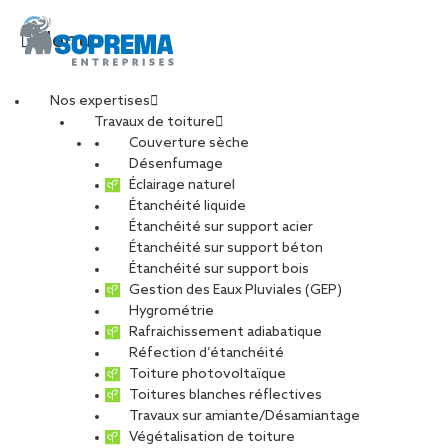
Menu
Nos expertises
Travaux de toiture
Les centrales solaires
Couverture sèche
Désenfumage
Éclairage naturel
en toiture : des
Étanchéité liquide
Étanchéité sur support acier
Étanchéité sur support béton
bénéfices multiples
Étanchéité sur support bois
Gestion des Eaux Pluviales (GEP)
Hygrométrie
PARTAGER
Rafraichissement adiabatique
Réfection d’étanchéité
Toiture photovoltaïque
Toitures blanches réflectives
PARTAGER
Travaux sur amiante/Désamiantage
Végétalisation de toiture