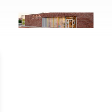
Isolation
Métallerie –
Entretie
Thermique par
Serrurerie
plat inacce
l’Extérieur
Entretie
Perméabilité
toiture-ter
à l’air
accessible
Entretie
toiture en
Entretie
toiture
photovolta
Entretie
toiture vég
Entretie
installatio
pluviale si
Petits t
toiture
Recherc
fuites