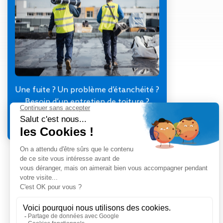
Gestion des Eaux
Pluviales (GEP)
Hygrométrie
Rafraichissement
adiabatique
Réfection
d’étanchéité
Toiture
Une fuite ? Un problème d’étanchéité ?
photovoltaïque
Besoin d’un entretien de toiture ?
Toitures blanches
Je contacte mon agence
réflectives
Travaux sur
amiante/Désamiantage
Végétalisation de
toiture
Ventilation naturelle