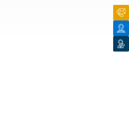
n de toit
ssible
n de
rasse
n de
 amiante
n de
ïque
n de
étalisée
n des
ns d’eau
phoïde
ravaux de
he de