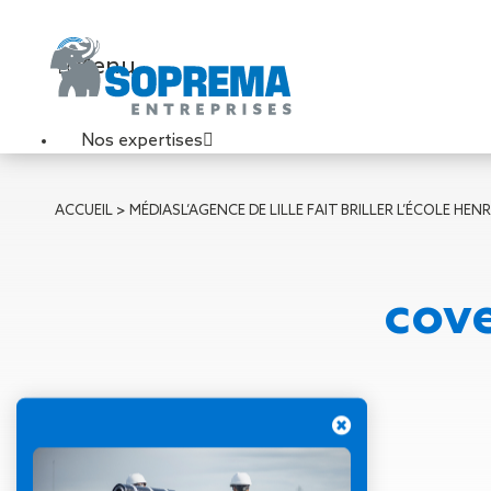
Menu
Nos expertises
Travaux de toiture
ACCUEIL
>
MÉDIAS
L’AGENCE DE LILLE FAIT BRILLER L’ÉCOLE HEN
Couverture sèche
Désenfumage
Éclairage naturel
cove
Étanchéité liquide
Étanchéité sur support
acier
Étanchéité sur support
béton
Étanchéité sur support
bois
26 novembre 2019