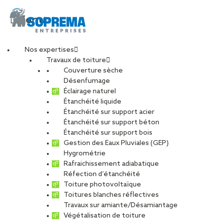
Menu
Nos expertises
Travaux de toiture
Couverture sèche
JMS
Désenfumage
Éclairage naturel
Étanchéité liquide
PARTAGER
Étanchéité sur support acier
Étanchéité sur support béton
19 juin 2020
Étanchéité sur support bois
Gestion des Eaux Pluviales (GEP)
Hygrométrie
Rafraichissement adiabatique
Réfection d’étanchéité
Toiture photovoltaïque
Toitures blanches réflectives
Travaux sur amiante/Désamiantage
Végétalisation de toiture