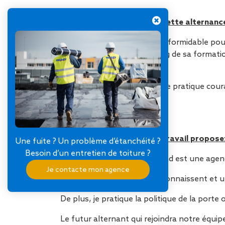
Pouvons-nous dire que cette alternance 
L’alternance est un tremplin formidable pour
encadré, motivé tout au long de sa formatio
plus en plus autonome.
L’alternance est devenue une pratique cour
mêmes alternants.
Quel environnement de travail propose
Une fuite ? Un problème d’étanchéité ?
Besoin d’un entretien de toiture ?
L’agence de Clermont-Ferrand est une agenc
Je contacte mon agence
Tous les collaborateurs se connaissent et u
De plus, je pratique la politique de la porte 
Le futur alternant qui rejoindra notre équi