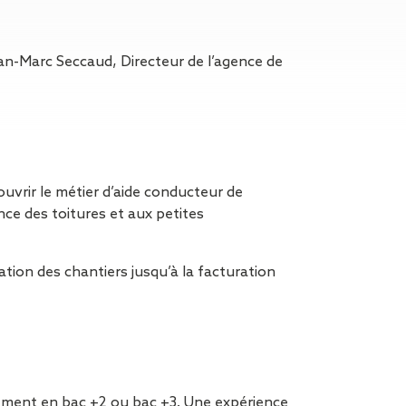
n de toit
ssible
n de
n-Marc Seccaud, Directeur de l’agence de
rasse
n de
 amiante
n de
vrir le métier d’aide conducteur de
ïque
nce des toitures et aux petites
n de
étalisée
n des
ration des chantiers jusqu’à la facturation
ns d’eau
phoïde
ravaux de
he de
lement en bac +2 ou bac +3. Une expérience