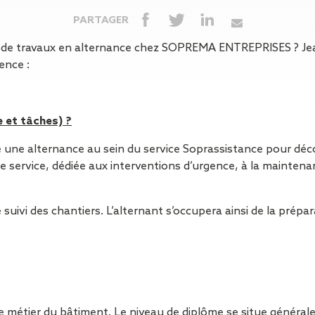
Isolation
Métallerie –
Entretie
Thermique par
Serrurerie
plat inacce
PARTAGER
l’Extérieur
Entretie
r de travaux en alternance chez SOPREMA ENTREPRISES ? Jea
Perméabilité
toiture-ter
ence :
à l’air
accessible
Entretie
toiture en
Entretie
 et tâches) ?
toiture
ne alternance au sein du service Soprassistance pour décou
photovolta
e service, dédiée aux interventions d’urgence, à la maintena
Entretie
toiture vég
Entretie
 suivi des chantiers. L’alternant s’occupera ainsi de la prépa
installatio
pluviale si
Petits t
toiture
Recherc
fuites
le métier du bâtiment. Le niveau de diplôme se situe généra