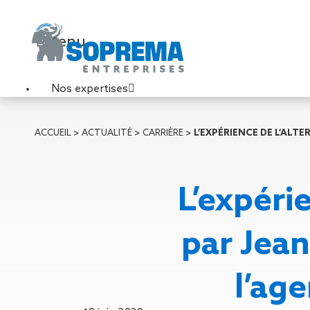
Menu
Nos expertises
Travaux de toiture
ACCUEIL
>
ACTUALITÉ
>
CARRIÈRE
>
L’EXPÉRIENCE DE L’AL
Couverture sèche
Désenfumage
Éclairage naturel
L’expéri
Étanchéité liquide
Étanchéité sur support
acier
par Jea
Étanchéité sur support
béton
Étanchéité sur support
l’ag
bois