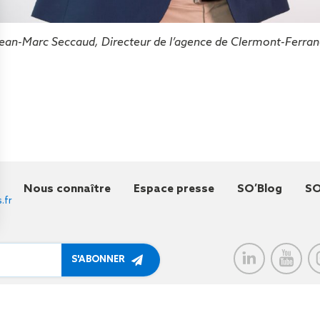
ean-Marc Seccaud, Directeur de l’agence de Clermont-Ferra
Nous connaître
Espace presse
SO’Blog
SO
.fr
à me communiquer des
alités et services du Groupe.