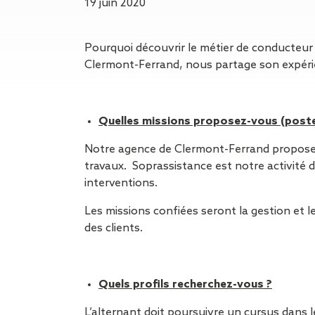
Gestion des Eaux
19 juin 2020
Pluviales (GEP)
Hygrométrie
Pourquoi découvrir le métier de conducteu
Rafraichissement
Clermont-Ferrand, nous partage son expéri
adiabatique
Réfection
d’étanchéité
Toiture
Quelles missions proposez-vous (poste
photovoltaïque
Notre agence de Clermont-Ferrand propose u
Toitures blanches
travaux. Soprassistance est notre activité d
réflectives
interventions.
Travaux sur
amiante/Désamiantage
Les missions confiées seront la gestion et le
Végétalisation de
des clients.
toiture
Ventilation naturelle
Quels profils recherchez-vous ?
L’alternant doit poursuivre un cursus dans 