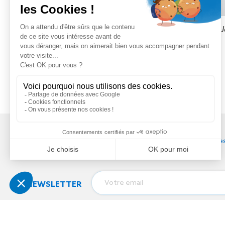
J
Tél
:
03 88 79 84 00
contact@soprema-entreprises
NEWSLETTER
J'autorise SOPREMA Entreprises 
Notre réseau
informations par email sur les actu