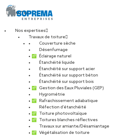
Menu
Nos expertises
Travaux de toiture
Couverture sèche
11.4
Désenfumage
Éclairage naturel
Étanchéité liquide
PARTAGER
Étanchéité sur support acier
Étanchéité sur support béton
19 janvier 2021
Étanchéité sur support bois
Gestion des Eaux Pluviales (GEP)
Hygrométrie
Rafraichissement adiabatique
Réfection d’étanchéité
Toiture photovoltaïque
Toitures blanches réflectives
Travaux sur amiante/Désamiantage
Végétalisation de toiture