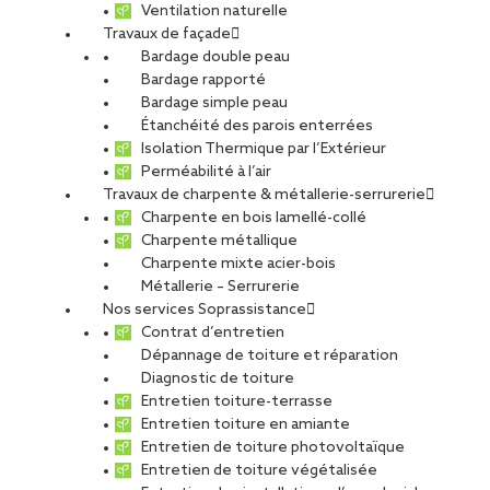
Ventilation naturelle
Au même titre que les nombreuses autres installations qui
Travaux de façade
composent un bâtiment, une toiture requiert un entretien
Bardage double peau
régulier et minutieux pour rester fonctionnelle un maximum
Bardage rapporté
de temps, tout en conservant toutes ses capacités.
Bardage simple peau
Étanchéité des parois enterrées
Obligation d’entretien de
Isolation Thermique par l’Extérieur
Perméabilité à l’air
toiture
: des règles strictes
Travaux de charpente & métallerie-serrurerie
pour rester couvert
Charpente en bois lamellé-collé
Charpente métallique
Charpente mixte acier-bois
La construction de la toiture d’un bâtiment compte parmi les
Métallerie – Serrurerie
étapes essentielles pour déterminer la réussite d’un chantier.
Nos services Soprassistance
Toutefois, le respect des règles tout au long du projet de
Contrat d’entretien
construction ne peut suffire pour garantir une bonne tenue
Dépannage de toiture et réparation
de l’installation sur la durée. Quel que soit le type
Diagnostic de toiture
d’équipements mis en place (
toiture blanche
Entretien toiture-terrasse
réflective
,
toiture végétalisée
,
toiture photovoltaïque
,
Entretien toiture en amiante
toiture avec protection gravillons, toiture munie d’un
Entretien de toiture photovoltaïque
système d’étanchéité inversée avec isolant appliqué au-
Entretien de toiture végétalisée
dessus…), le constat est toujours le même :
un entretien