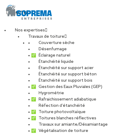
Menu
Nos expertises
Travaux de toiture
Obligation d’entretien
Couverture sèche
Désenfumage
Éclairage naturel
de toiture : quelles
Étanchéité liquide
Étanchéité sur support acier
Étanchéité sur support béton
sont les règles à
Étanchéité sur support bois
Gestion des Eaux Pluviales (GEP)
suivre ?
Hygrométrie
Rafraichissement adiabatique
Réfection d’étanchéité
Toiture photovoltaïque
PARTAGER
Toitures blanches réflectives
Travaux sur amiante/Désamiantage
Végétalisation de toiture