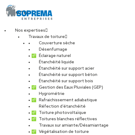
Menu
Nos expertises
Travaux de toiture
Entretien de toiture
Couverture sèche
Désenfumage
Éclairage naturel
dans le Grand Est
Étanchéité liquide
Étanchéité sur support acier
Étanchéité sur support béton
PARTAGER
Étanchéité sur support bois
Gestion des Eaux Pluviales (GEP)
Hygrométrie
Rafraichissement adiabatique
Réfection d’étanchéité
Entre climat exigeant et
Toiture photovoltaïque
Toitures blanches réflectives
patrimoine industriel, des
Travaux sur amiante/Désamiantage
Végétalisation de toiture
toitures à entretenir