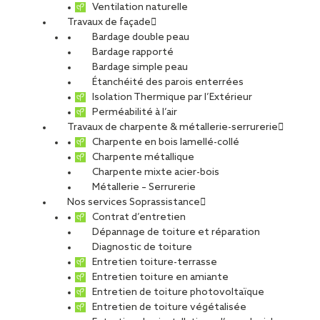
Ventilation naturelle
durablement
Travaux de façade
Bardage double peau
Bardage rapporté
De
Strasbourg à Reims
, en passant par
Metz
,
Nancy
et
Bardage simple peau
Mulhouse,
SOPREMA Entreprises
assure l’
entretien, la
Étanchéité des parois enterrées
maintenance et la réparation des toitures
dans toute la
Isolation Thermique par l’Extérieur
région
Grand Est
.
Perméabilité à l’air
Marquée par un
climat rigoureux
, mêlant froid, humidité et
Travaux de charpente & métallerie-serrurerie
écarts de température, la région demande une attention
Charpente en bois lamellé-collé
particulière à l’étanchéité et à la performance des toitures.
Charpente métallique
Nos équipes locales interviennent sur
tous types de
Charpente mixte acier-bois
bâtiments
: sites industriels, immeubles tertiaires,
Métallerie – Serrurerie
logements collectifs ou bâtiments publics.
Nos services Soprassistance
Contrat d’entretien
Dépannage de toiture et réparation
Diagnostic de toiture
Entretien toiture-terrasse
Entretien toiture en amiante
Entretien de toiture photovoltaïque
Entretien de toiture végétalisée