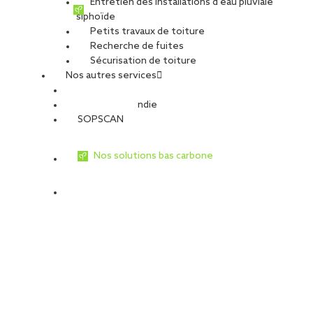
Entretien des installations d’eau pluviale
poutres existantes, en cohérence avec [...]
siphoïde
Petits travaux de toiture
Recherche de fuites
Sécurisation de toiture
Nos autres services
Sécurité Incendie
SOPSCAN
Nos solutions bas carbone
Réfection de toiture à Cestas (33) :
SOPREMA Entreprises valorise les