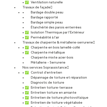
Ventilation naturelle
Travaux de façade
Bardage double peau
Bardage rapporté
Bardage simple peau
Étanchéité des parois enterrées
Isolation Thermique par l’Extérieur
Perméabilité à l’air
Travaux de charpente & métallerie-serrurerie
Charpente en bois lamellé-collé
Charpente métallique
Charpente mixte acier-bois
Métallerie – Serrurerie
Réemploi des aciers : comment un
Nos services Soprassistance
chantier des années 1960 relève le
Contrat d’entretien
défi bas carbone
Dépannage de toiture et réparation
Diagnostic de toiture
Sur un projet de restructuration d’un bâtiment des
Entretien toiture-terrasse
Entretien toiture en amiante
années 1960 en acier, les équipes de CCS ont relevé
Entretien de toiture photovoltaïque
le défi du réemploi des aciers de structure. «
Entretien de toiture végétalisée
L’objectif : conserver et réutiliser un maximum des