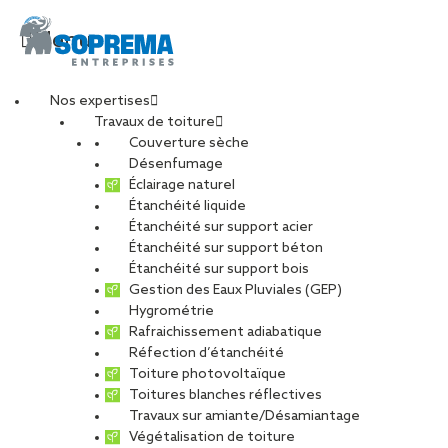
Menu
Nos expertises
Travaux de toiture
SOPREMA STEEL
Couverture sèche
Désenfumage
Éclairage naturel
TOUS
CARRIÈRE
CHARPENTE
Étanchéité liquide
Étanchéité sur support acier
DÉVELOPPEMENT DURABLE
Étanchéité sur support béton
ENTRETIEN ET MAINTENANCE
PHOTOVOLTAÏQUE
Étanchéité sur support bois
Gestion des Eaux Pluviales (GEP)
RÉNOVATION
RÉSEAU
Hygrométrie
Rafraichissement adiabatique
Réfection d’étanchéité
Toiture photovoltaïque
Toitures blanches réflectives
Travaux sur amiante/Désamiantage
Végétalisation de toiture