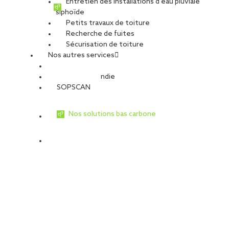
Entretien des installations d’eau pluviale
poutres existantes, en cohérence avec [...]
siphoïde
Petits travaux de toiture
Recherche de fuites
Sécurisation de toiture
Nos autres services
Sécurité Incendie
SOPSCAN
Nos solutions bas carbone
Réfection de toiture à Cestas (33) :
SOPREMA Entreprises valorise les