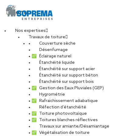
Menu
Nos expertises
Travaux de toiture
SOPREMA STEEL
Couverture sèche
Désenfumage
Éclairage naturel
TOUS
CARRIÈRE
CHARPENTE
Étanchéité liquide
Étanchéité sur support acier
DÉVELOPPEMENT DURABLE
Étanchéité sur support béton
ENTRETIEN ET MAINTENANCE
PHOTOVOLTAÏQUE
Étanchéité sur support bois
Gestion des Eaux Pluviales (GEP)
RÉNOVATION
RÉSEAU
Hygrométrie
Rafraichissement adiabatique
Réfection d’étanchéité
Toiture photovoltaïque
Toitures blanches réflectives
Travaux sur amiante/Désamiantage
Végétalisation de toiture