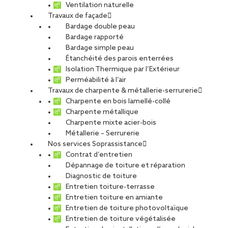
Ventilation naturelle
Travaux de façade
Bardage double peau
Bardage rapporté
Bardage simple peau
Étanchéité des parois enterrées
Isolation Thermique par l’Extérieur
Perméabilité à l’air
Travaux de charpente & métallerie-serrurerie
Charpente en bois lamellé-collé
Charpente métallique
Charpente mixte acier-bois
Métallerie – Serrurerie
Réemploi des aciers : comment un
Nos services Soprassistance
chantier des années 1960 relève le
Contrat d’entretien
défi bas carbone
Dépannage de toiture et réparation
Diagnostic de toiture
Sur un projet de restructuration d’un bâtiment des
Entretien toiture-terrasse
Entretien toiture en amiante
années 1960 en acier, les équipes de CCS ont relevé
Entretien de toiture photovoltaïque
le défi du réemploi des aciers de structure. «
Entretien de toiture végétalisée
L’objectif : conserver et réutiliser un maximum des