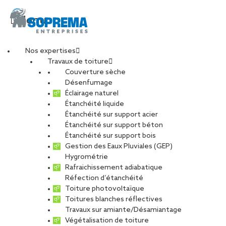
Menu
Nos expertises
Travaux de toiture
SOPREMA Entreprises
Couverture sèche
Désenfumage
Éclairage naturel
TOUS
CARRIÈRE
CHARPENTE
Étanchéité liquide
Étanchéité sur support acier
DÉVELOPPEMENT DURABLE
Étanchéité sur support béton
ENTRETIEN ET MAINTENANCE
PHOTOVOLTAÏQUE
Étanchéité sur support bois
Gestion des Eaux Pluviales (GEP)
RÉNOVATION
RÉSEAU
Hygrométrie
Rafraichissement adiabatique
Réfection d’étanchéité
Toiture photovoltaïque
Toitures blanches réflectives
Travaux sur amiante/Désamiantage
Végétalisation de toiture