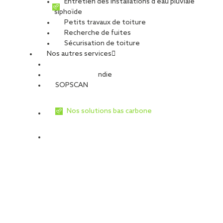
Entretien des installations d’eau pluviale
poutres existantes, en cohérence avec [...]
siphoïde
Petits travaux de toiture
Recherche de fuites
Sécurisation de toiture
Nos autres services
Sécurité Incendie
SOPSCAN
Nos solutions bas carbone
Réfection de toiture à Cestas (33) :
SOPREMA Entreprises valorise les