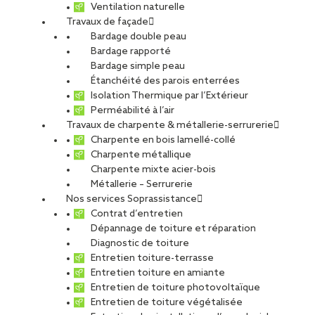
Ventilation naturelle
Travaux de façade
Bardage double peau
Bardage rapporté
Bardage simple peau
Étanchéité des parois enterrées
Isolation Thermique par l’Extérieur
Perméabilité à l’air
Travaux de charpente & métallerie-serrurerie
Charpente en bois lamellé-collé
Charpente métallique
Charpente mixte acier-bois
Métallerie – Serrurerie
Réemploi des aciers : comment un
Nos services Soprassistance
chantier des années 1960 relève le
Contrat d’entretien
défi bas carbone
Dépannage de toiture et réparation
Diagnostic de toiture
Sur un projet de restructuration d’un bâtiment des
Entretien toiture-terrasse
Entretien toiture en amiante
années 1960 en acier, les équipes de CCS ont relevé
Entretien de toiture photovoltaïque
le défi du réemploi des aciers de structure. «
Entretien de toiture végétalisée
L’objectif : conserver et réutiliser un maximum des