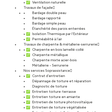
Ventilation naturelle
Travaux de façade
Bardage double peau
Bardage rapporté
Bardage simple peau
Étanchéité des parois enterrées
Isolation Thermique par l’Extérieur
Perméabilité à l’air
Travaux de charpente & métallerie-serrurerie
Charpente en bois lamellé-collé
Charpente métallique
Charpente mixte acier-bois
Métallerie – Serrurerie
Nos services Soprassistance
Contrat d’entretien
Dépannage de toiture et réparation
Diagnostic de toiture
Entretien toiture-terrasse
Réemploi des aciers : comment un
Entretien toiture en amiante
chantier des années 1960 relève le
Entretien de toiture photovoltaïque
défi bas carbone
Entretien de toiture végétalisée