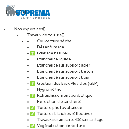
Menu
Nos expertises
Travaux de toiture
SOPREMA
Couverture sèche
Désenfumage
Éclairage naturel
ENTREPRISES Secteur
Étanchéité liquide
Étanchéité sur support acier
Étanchéité sur support béton
Nîmes
Étanchéité sur support bois
Gestion des Eaux Pluviales (GEP)
TOUS
CARRIÈRE
CHARPENTE
Hygrométrie
Rafraichissement adiabatique
DÉVELOPPEMENT DURABLE
Réfection d’étanchéité
ENTRETIEN ET MAINTENANCE
PHOTOVOLTAÏQUE
Toiture photovoltaïque
Toitures blanches réflectives
RÉNOVATION
RÉSEAU
Travaux sur amiante/Désamiantage
Végétalisation de toiture