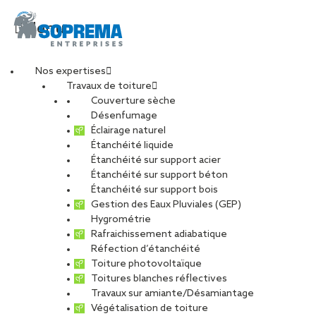
Menu
Nos expertises
Travaux de toiture
SOPREMA
Couverture sèche
Désenfumage
Éclairage naturel
ENTREPRISES Agence
Étanchéité liquide
Étanchéité sur support acier
Étanchéité sur support béton
Rennes
Étanchéité sur support bois
Gestion des Eaux Pluviales (GEP)
TOUS
CARRIÈRE
CHARPENTE
Hygrométrie
Rafraichissement adiabatique
DÉVELOPPEMENT DURABLE
Réfection d’étanchéité
ENTRETIEN ET MAINTENANCE
PHOTOVOLTAÏQUE
Toiture photovoltaïque
Toitures blanches réflectives
RÉNOVATION
RÉSEAU
Travaux sur amiante/Désamiantage
Végétalisation de toiture