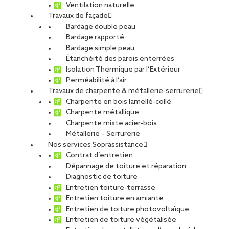
Ventilation naturelle
Travaux de façade
Bardage double peau
Bardage rapporté
Bardage simple peau
Étanchéité des parois enterrées
Isolation Thermique par l’Extérieur
Perméabilité à l’air
Travaux de charpente & métallerie-serrurerie
Charpente en bois lamellé-collé
Charpente métallique
Charpente mixte acier-bois
Métallerie – Serrurerie
Nos services Soprassistance
Contrat d’entretien
Dépannage de toiture et réparation
Diagnostic de toiture
Entretien toiture-terrasse
Réemploi des aciers : comment un
Entretien toiture en amiante
chantier des années 1960 relève le
Entretien de toiture photovoltaïque
défi bas carbone
Entretien de toiture végétalisée