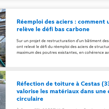
Isolation
Métallerie –
Entretie
Thermique par
Serrurerie
plat inacce
l’Extérieur
Entretie
Perméabilité
toiture-ter
Réemploi des aciers : comment 
à l’air
accessible
relève le défi bas carbone
Entretie
toiture en
Sur un projet de restructuration d’un bâtiment des
Entretie
ont relevé le défi du réemploi des aciers de structure
toiture
maximum des poutres existantes, en cohérence avec
photovolta
Entretie
toiture vég
Entretie
installatio
pluviale si
Réfection de toiture à Cestas (
Petits t
valorise les matériaux dans un
toiture
circulaire
Recherc
fuites