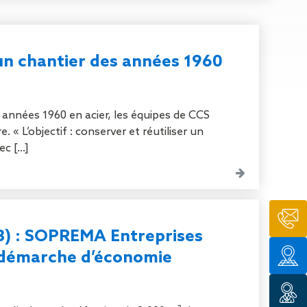
n de toit
ssible
n de
rasse
un chantier des années 1960
n de
 amiante
 années 1960 en acier, les équipes de CCS
n de
. « L’objectif : conserver et réutiliser un
 [...]
ïque
n de
étalisée
n des
ns d’eau
phoïde
33) : SOPREMA Entreprises
ravaux de
e démarche d’économie
he de