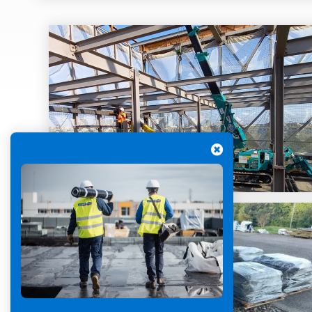
Gestion des Eaux
Pluviales (GEP)
Hygrométrie
Rafraichissement
adiabatique
Réfection
d’étanchéité
Toiture
photovoltaïque
Toitures blanches
réflectives
Travaux sur
amiante/Désamiantage
Végétalisation de
toiture
Ventilation naturelle