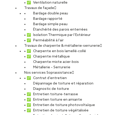
Ventilation naturelle
Travaux de façade
Bardage double peau
Bardage rapporté
Bardage simple peau
Étanchéité des parois enterrées
Isolation Thermique par l’Extérieur
Perméabilité à l’air
Travaux de charpente & métallerie-serrurerie
Charpente en bois lamellé-collé
Charpente métallique
Charpente mixte acier-bois
Métallerie – Serrurerie
Nos services Soprassistance
Contrat d’entretien
Dépannage de toiture et réparation
Diagnostic de toiture
Entretien toiture-terrasse
Réemploi des aciers : comment un
Entretien toiture en amiante
chantier des années 1960 relève le
Entretien de toiture photovoltaïque
défi bas carbone
Entretien de toiture végétalisée