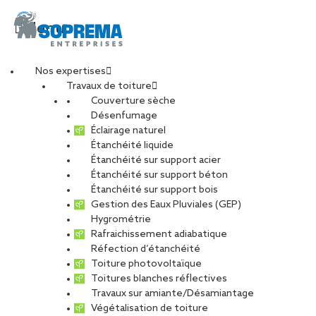
Menu
Nos expertises
Travaux de toiture
SOPREMA
Couverture sèche
Désenfumage
Éclairage naturel
ENTREPRISES Agence
Étanchéité liquide
Étanchéité sur support acier
Étanchéité sur support béton
Metz
Étanchéité sur support bois
Gestion des Eaux Pluviales (GEP)
TOUS
CARRIÈRE
CHARPENTE
Hygrométrie
Rafraichissement adiabatique
DÉVELOPPEMENT DURABLE
Réfection d’étanchéité
ENTRETIEN ET MAINTENANCE
PHOTOVOLTAÏQUE
Toiture photovoltaïque
Toitures blanches réflectives
RÉNOVATION
RÉSEAU
Travaux sur amiante/Désamiantage
Végétalisation de toiture