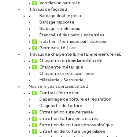
Ventilation naturelle
Travaux de façade
Bardage double peau
Bardage rapporté
Bardage simple peau
Étanchéité des parois enterrées
Isolation Thermique par l’Extérieur
Perméabilité à l’air
Travaux de charpente & métallerie-serrurerie
Charpente en bois lamellé-collé
Charpente métallique
Charpente mixte acier-bois
Métallerie – Serrurerie
Nos services Soprassistance
Contrat d’entretien
Réemploi des aciers : comment un
Dépannage de toiture et réparation
chantier des années 1960 relève le
Diagnostic de toiture
Entretien toiture-terrasse
défi bas carbone
Entretien toiture en amiante
Entretien de toiture photovoltaïque
Sur un projet de restructuration d’un bâtiment des
Entretien de toiture végétalisée
années 1960 en acier, les équipes de CCS ont relevé