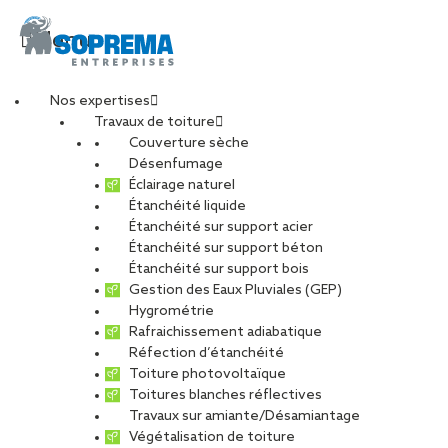
Menu
Nos expertises
Travaux de toiture
SIA Agence
Couverture sèche
Désenfumage
Éclairage naturel
Normandie
Étanchéité liquide
Étanchéité sur support acier
Étanchéité sur support béton
TOUS
CARRIÈRE
CHARPENTE
Étanchéité sur support bois
DÉVELOPPEMENT DURABLE
Gestion des Eaux Pluviales (GEP)
Hygrométrie
ENTRETIEN ET MAINTENANCE
PHOTOVOLTAÏQUE
Rafraichissement adiabatique
RÉNOVATION
RÉSEAU
Réfection d’étanchéité
Toiture photovoltaïque
Toitures blanches réflectives
Travaux sur amiante/Désamiantage
Végétalisation de toiture