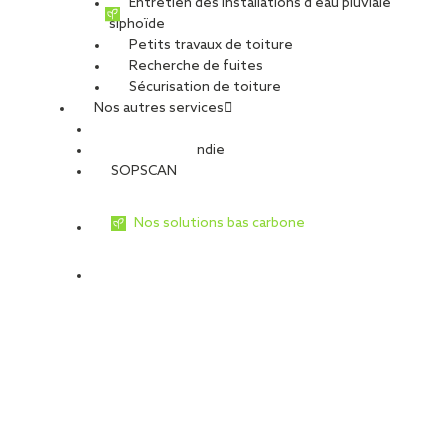
Entretien des installations d’eau pluviale
le défi du réemploi des aciers de structure. «
siphoïde
L’objectif : conserver et réutiliser un maximum des
Petits travaux de toiture
Recherche de fuites
poutres existantes, en cohérence avec [...]
Sécurisation de toiture
Nos autres services
Sécurité Incendie
SOPSCAN
Nos solutions bas carbone