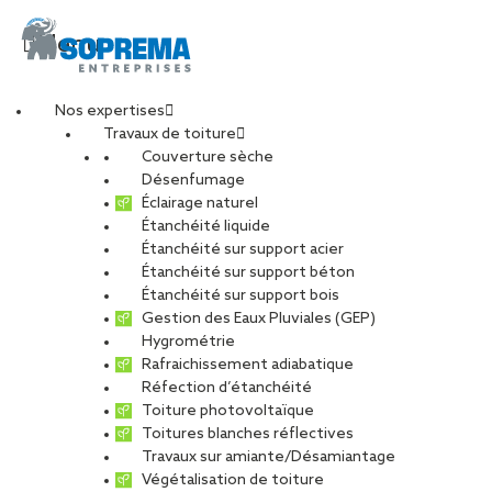
Menu
Nos expertises
Travaux de toiture
Couverture sèche
nantes4
Désenfumage
Éclairage naturel
Étanchéité liquide
PARTAGER
Étanchéité sur support acier
Étanchéité sur support béton
09 décembre 2022
Étanchéité sur support bois
Gestion des Eaux Pluviales (GEP)
Hygrométrie
Rafraichissement adiabatique
Réfection d’étanchéité
Toiture photovoltaïque
Toitures blanches réflectives
Travaux sur amiante/Désamiantage
Végétalisation de toiture