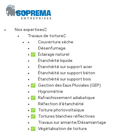
Menu
Nos expertises
Travaux de toiture
Couverture sèche
nantes3
Désenfumage
Éclairage naturel
Étanchéité liquide
PARTAGER
Étanchéité sur support acier
Étanchéité sur support béton
09 décembre 2022
Étanchéité sur support bois
Gestion des Eaux Pluviales (GEP)
Hygrométrie
Rafraichissement adiabatique
Réfection d’étanchéité
Toiture photovoltaïque
Toitures blanches réflectives
Travaux sur amiante/Désamiantage
Végétalisation de toiture