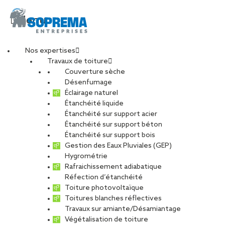
Menu
Nos expertises
Travaux de toiture
Lucas, Conducteur de
Couverture sèche
Désenfumage
Éclairage naturel
travaux et ancien
Étanchéité liquide
Étanchéité sur support acier
Étanchéité sur support béton
alternant nous
Étanchéité sur support bois
Gestion des Eaux Pluviales (GEP)
partage son
Hygrométrie
Rafraichissement adiabatique
Réfection d’étanchéité
expérience
Toiture photovoltaïque
Toitures blanches réflectives
Travaux sur amiante/Désamiantage
PARTAGER
Végétalisation de toiture