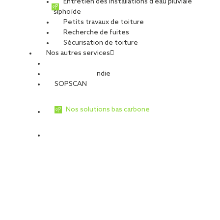
Entretien des installations d’eau pluviale
siphoïde
Petits travaux de toiture
Recherche de fuites
Sécurisation de toiture
Nos autres services
Sécurité Incendie
SOPSCAN
Nos solutions bas carbone
« L’alternance a été une réelle opportunité pour moi. »
Découvrez le retour d’expérience de Lucas, embauché en CDI en
tant que Conducteur de travaux à l’agence de Strasbourg suite à
son alternance.
Lorsque
tu as
réalisé
ton
alternance chez SOPREMA
Entreprises, quel poste
occupais-tu
et quelles étaient
les principales missions ?
Lors de mon alternance, j’occupais le poste d’Aide Conducteur de