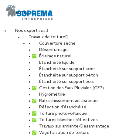
Menu
Nos expertises
Travaux de toiture
image_corentin_sevra
Couverture sèche
Désenfumage
Éclairage naturel
(1)
Étanchéité liquide
Étanchéité sur support acier
Étanchéité sur support béton
PARTAGER
Étanchéité sur support bois
Gestion des Eaux Pluviales (GEP)
Hygrométrie
05 janvier 2021
Rafraichissement adiabatique
Réfection d’étanchéité
Toiture photovoltaïque
Toitures blanches réflectives
Travaux sur amiante/Désamiantage
Végétalisation de toiture