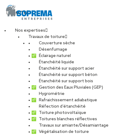
Menu
Nos expertises
Travaux de toiture
soprema-reims-28-
Couverture sèche
Désenfumage
Éclairage naturel
min
Étanchéité liquide
Étanchéité sur support acier
Étanchéité sur support béton
PARTAGER
Étanchéité sur support bois
Gestion des Eaux Pluviales (GEP)
Hygrométrie
18 mai 2022
Rafraichissement adiabatique
Réfection d’étanchéité
Toiture photovoltaïque
Toitures blanches réflectives
Travaux sur amiante/Désamiantage
Végétalisation de toiture