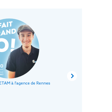
«
En
J’
mi
t
de
pr
Next
 ETAM à l'agence de Rennes