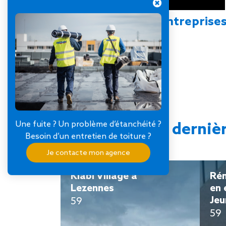
Rejoignez SOPREMA Entreprise
Une fuite ? Un problème d’étanchéité ?
Les derniè
Besoin d’un entretien de toiture ?
Je contacte mon agence
Kiabi Village à
Rén
Lezennes
en 
Je
59
59