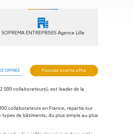
n de toit
ssible
n de
rasse
SOPREMA ENTREPRISES Agence Lille
n de
 amiante
n de
ïque
Postuler à cette offre
ES OFFRES
n de
étalisée
n des
 000 collaborateurs), est leader de la
ns d’eau
phoïde
ravaux de
00 collaborateurs en France, répartis sur
s types de bâtiments, du plus simple au plus
he de