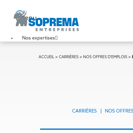
Menu
Nos expertises
Travaux de toiture
ACCUEIL
>
CARRIÈRES
>
NOS OFFRES D'EMPLOIS
>
Couverture sèche
Désenfumage
Éclairage naturel
Étanchéité liquide
Étanchéité sur support
acier
Étanchéité sur support
CARRIÈRES
NOS OFFRES
béton
Étanchéité sur support
bois