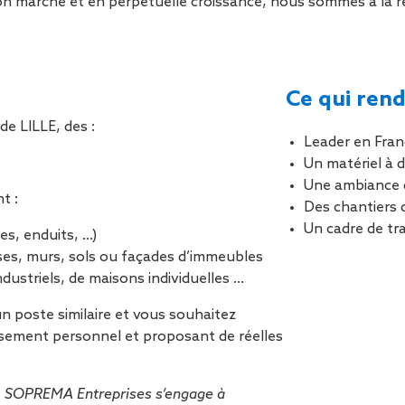
on marché et en perpétuelle croissance, nous sommes à la re
Sécurisa
toiture
Ce qui rend
e LILLE, des :
Leader en Fran
Un matériel à d
Une ambiance 
t :
Des chantiers 
Un cadre de tra
s, enduits, …)
asses, murs, sols ou façades d’immeubles
dustriels, de maisons individuelles …
n poste similaire et vous souhaitez
issement personnel et proposant de réelles
e, SOPREMA Entreprises s’engage à