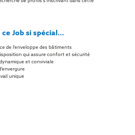
cherche de profils s’inscrivant dans cette
tion de
 ce Job si spécial…
ce de l’enveloppe des bâtiments
isposition qui assure confort et sécurité
dynamique et conviviale
d’envergure
vail unique