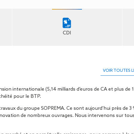
Isolation
Métallerie –
Entretie
Thermique par
Serrurerie
plat inacce
l’Extérieur
Entretie
Perméabilité
toiture-ter
à l’air
accessible
CDI
Entretie
toiture en
Entretie
toiture
photovolta
VOIR TOUTES L
Entretie
toiture vég
Entretie
n internationale (5,14 milliards d’euros de CA et plus de 12
installatio
héité pour le BTP.
pluviale si
Petits t
travaux du groupe SOPREMA. Ce sont aujourd’hui près de 3 9
toiture
/rénovation de nombreux ouvrages. Nous intervenons sur tou
Recherc
fuites