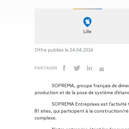
Gestion des Eaux
Pluviales (GEP)
Hygrométrie
Rafraichissement
adiabatique
Lille
Réfection
d’étanchéité
Toiture
Offre publiée le 24.04.2026
photovoltaïque
Toitures blanches
PARTAGER
réflectives
Travaux sur
amiante/Désamiantage
SOPREMA, groupe français de dimensio
Végétalisation de
production et de la pose de système d’étanc
toiture
Ventilation naturelle
SOPREMA Entreprises est l’activité 
81 sites, qui participent à la construction
complexe.