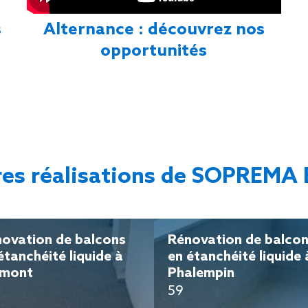
s
Alternance : découvrez nos
opportunités
res réalisations de SOPREMA 
ovation de balcons
Rénovation de balco
étanchéité liquide à
en étanchéité liquide 
umont
Phalempin
59