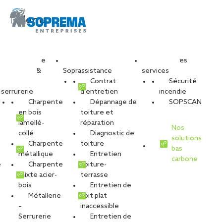
Menu
Travaux de
Nos services
Nos autres
charpente &
Soprassistance
services
métallerie-
Contrat
Sécurité
serrurerie
d’entretien
incendie
Charpente
Dépannage de
SOPSCAN
en bois
toiture et
lamellé-
réparation
Nos
collé
Diagnostic de
solutions
Charpente
toiture
bas
métallique
Entretien
carbone
é
Charpente
toiture-
mixte acier-
terrasse
bois
Entretien de
Métallerie
toit plat
–
inaccessible
VOIR LES PHOTOS
Serrurerie
Entretien de