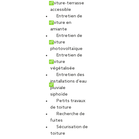
toiture-terrasse
accessible
Entretien de
Centre aquatique
toiture en
amiante
Entretien de
NATUREO à Desvres-
toiture
photovoltaïque
Entretien de
Samer
toiture
végétalisée
Entretien des
installations d’eau
PARTAGER
pluviale
siphoïde
Petits travaux
Carte d'identité du chantier
de toiture
Ville :
Desvres-Samer
Recherche de
Agence :
Lille
fuites
Maître d’ouvrage :
Communauté de communes de Desvres-
Sécurisation de
Samer
toiture
Maîtres d’oeuvre :
Agence Coste Architecture & Paral’Ax