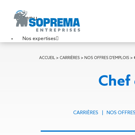
Menu
Nos expertises
Travaux de toiture
ACCUEIL
>
CARRIÈRES
>
NOS OFFRES D'EMPLOIS
>
Couverture sèche
Désenfumage
Chef 
Éclairage naturel
Étanchéité liquide
Étanchéité sur support
acier
Étanchéité sur support
CARRIÈRES
NOS OFFRES
béton
Étanchéité sur support
bois