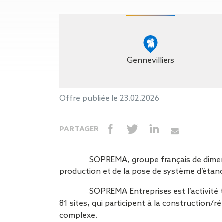
Gestion des Eaux
Pluviales (GEP)
Hygrométrie
Rafraichissement
adiabatique
Réfection
Gennevilliers
d’étanchéité
Toiture
photovoltaïque
Offre publiée le 23.02.2026
Toitures blanches
réflectives
PARTAGER
Travaux sur
amiante/Désamiantage
Végétalisation de
SOPREMA, groupe français de dimensio
toiture
production et de la pose de système d’étanc
Ventilation naturelle
SOPREMA Entreprises est l’activité 
81 sites, qui participent à la construction
complexe.