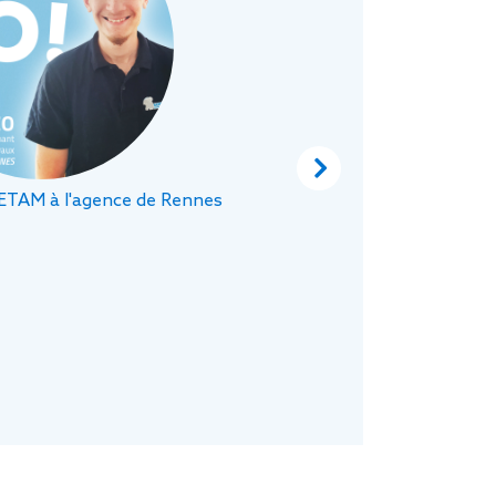
J’
mi
t
de
pr
Next
 ETAM à l'agence de Rennes