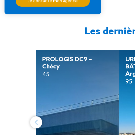
Je contacte mon agence
Les derniè
PROLOGIS DC9 –
UR
Chécy
BÂ
Arg
45
95
Previous