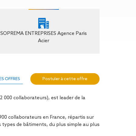
n de toit
ssible
n de
rasse
SOPREMA ENTREPRISES Agence Paris
n de
Acier
 amiante
n de
ïque
n de
Postuler à cette offre
ES OFFRES
étalisée
n des
ns d’eau
 000 collaborateurs), est leader de la
phoïde
ravaux de
00 collaborateurs en France, répartis sur
he de
s types de bâtiments, du plus simple au plus