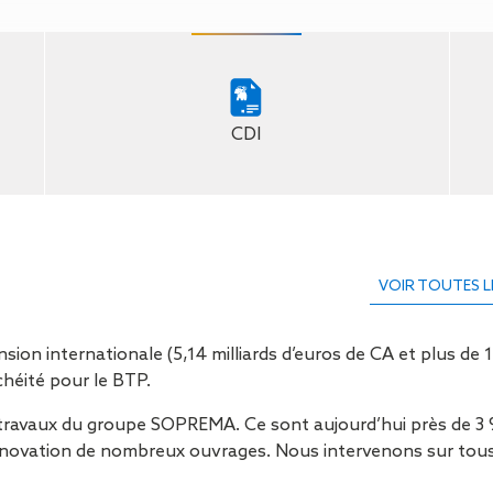
Isolation
Métallerie –
Entretie
Thermique par
Serrurerie
plat inacce
l’Extérieur
Entretie
Perméabilité
toiture-ter
à l’air
accessible
Entretie
CDI
toiture en
Entretie
toiture
photovolta
Entretie
VOIR TOUTES L
toiture vég
Entretie
installatio
n internationale (5,14 milliards d’euros de CA et plus de 12
pluviale si
héité pour le BTP.
Petits t
toiture
travaux du groupe SOPREMA. Ce sont aujourd’hui près de 3 9
Recherc
/rénovation de nombreux ouvrages. Nous intervenons sur tou
fuites