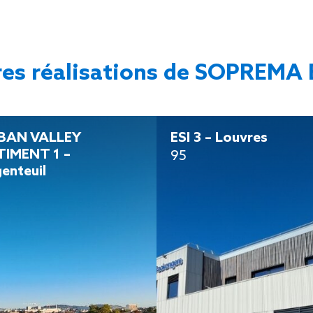
res réalisations de SOPREMA 
BAN VALLEY
ESI 3 – Louvres
TIMENT 1 –
95
enteuil