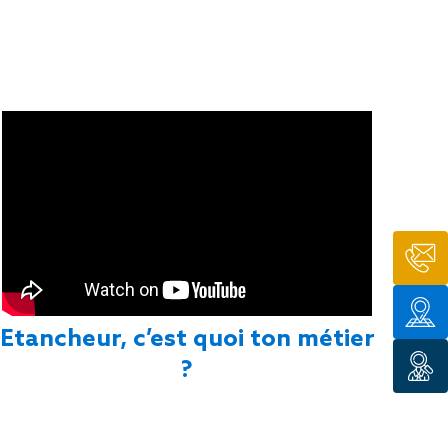
Etancheur, c’est quoi ton métier
?