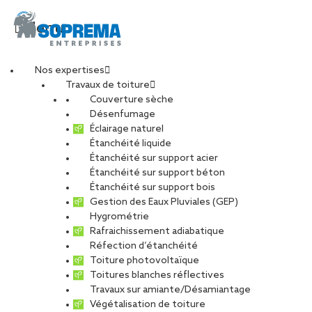
Menu
Nos expertises
Travaux de toiture
Couverture sèche
Alternance –
Désenfumage
Éclairage naturel
Étanchéité liquide
Conducteur de
Étanchéité sur support acier
Étanchéité sur support béton
travaux
Étanchéité sur support bois
Gestion des Eaux Pluviales (GEP)
Hygrométrie
SOPRASSISTANCE –
Rafraichissement adiabatique
Réfection d’étanchéité
PARIS ACIER (H/F)
Toiture photovoltaïque
Toitures blanches réflectives
Travaux sur amiante/Désamiantage
Végétalisation de toiture