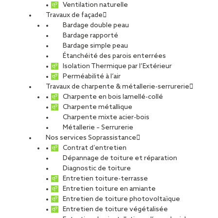
Ventilation naturelle
Travaux de façade
CARRIÈRES
NOS OFFRES D’EMPLOIS
Bardage double peau
ETUDIANTS ET DIPLÔMÉS
RELATIONS ÉCOLES
Bardage rapporté
NOS ÉQUIPES
POURQUOI SOPREMA ENTREPRISES ?
Bardage simple peau
Étanchéité des parois enterrées
Isolation Thermique par l’Extérieur
Perméabilité à l’air
Travaux de charpente & métallerie-serrurerie
Charpente en bois lamellé-collé
Charpente métallique
Gennevilliers
Charpente mixte acier-bois
Métallerie – Serrurerie
Nos services Soprassistance
Contrat d’entretien
Dépannage de toiture et réparation
Diagnostic de toiture
Alternance
Entretien toiture-terrasse
Entretien toiture en amiante
Entretien de toiture photovoltaïque
Entretien de toiture végétalisée