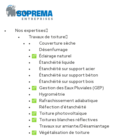
Menu
Nos expertises
Travaux de toiture
Couverture sèche
Alternance –
Désenfumage
Éclairage naturel
Étanchéité liquide
Assembleur au plan
Étanchéité sur support acier
Étanchéité sur support béton
(H/F)
Étanchéité sur support bois
Gestion des Eaux Pluviales (GEP)
Hygrométrie
Rafraichissement adiabatique
Réfection d’étanchéité
Toiture photovoltaïque
CARRIÈRES
NOS OFFRES D’EMPLOIS
Toitures blanches réflectives
ETUDIANTS ET DIPLÔMÉS
RELATIONS ÉCOLES
Travaux sur amiante/Désamiantage
NOS ÉQUIPES
POURQUOI SOPREMA ENTREPRISES ?
Végétalisation de toiture