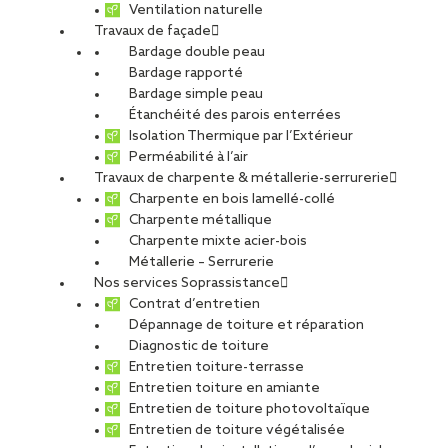
Ventilation naturelle
Travaux de façade
Bardage double peau
Bardage rapporté
Bardage simple peau
Étanchéité des parois enterrées
Rambervillers
Isolation Thermique par l’Extérieur
Perméabilité à l’air
Travaux de charpente & métallerie-serrurerie
Charpente en bois lamellé-collé
Charpente métallique
Charpente mixte acier-bois
Alternance
Métallerie – Serrurerie
Nos services Soprassistance
Contrat d’entretien
Dépannage de toiture et réparation
Diagnostic de toiture
Entretien toiture-terrasse
PL MAITRE
Entretien toiture en amiante
Entretien de toiture photovoltaïque
Entretien de toiture végétalisée
Offre publiée le 21.05.2026