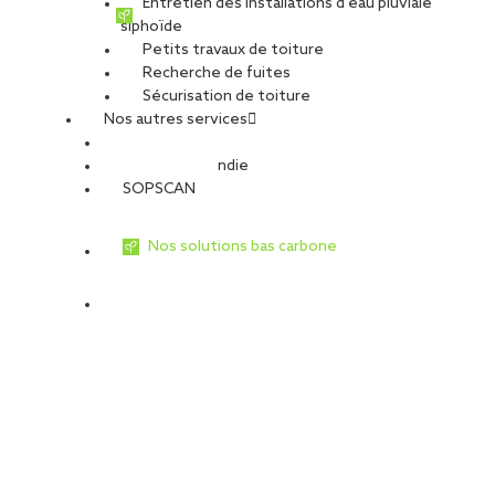
Entretien des installations d’eau pluviale
siphoïde
PARTAGER
Petits travaux de toiture
Recherche de fuites
Sécurisation de toiture
VOIR TOUTES LES OFFRES
Postuler à cette offre
Nos autres services
SOPREMA, groupe français de dimension internationale
Sécurité Incendie
(5,14 milliards d’euros de CA et plus de 12 000 collaborateurs),
SOPSCAN
est leader de la production et de la pose de système
d’étanchéité pour le BTP.
Nos solutions bas carbone
Depuis 1927, PL Maître, filiale du groupe SOPREMA, est
reconnue sur la France entière comme spécialiste de la
charpente métallique. L’entreprise intervient dans des domaines
divers : bâtiment industriel, commercial, tertiaire, ou sportif.
Dotée d’un bureau d’études techniques, d’ateliers de
productions et forte de 70 collaborateurs basés à Rambervilliers
(88), PL Maître répond à vos besoins, de la phase études jusqu’à la
mise en œuvre : calculs, dimensionnements, plans, fabrication,
assemblage, peinture et montage.