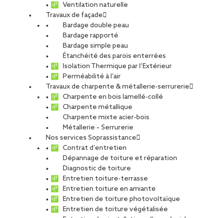
Ventilation naturelle
Travaux de façade
Bardage double peau
Grand Frais à
Bardage rapporté
Bardage simple peau
Étanchéité des parois enterrées
Cormeilles-en-Parisis
Isolation Thermique par l’Extérieur
Perméabilité à l’air
Travaux de charpente & métallerie-serrurerie
Charpente en bois lamellé-collé
PARTAGER
Charpente métallique
Charpente mixte acier-bois
Métallerie – Serrurerie
Carte d'identité du chantier
Nos services Soprassistance
Contrat d’entretien
Ville
: Cormeilles-en-Parisis
Dépannage de toiture et réparation
Agences et filiales
: Paris Acier & PL Maître
Diagnostic de toiture
Maître d’ouvrage
: Grand Frais
Entretien toiture-terrasse
Type de projet
Entretien toiture en amiante
Entretien de toiture photovoltaïque
Activité :
Charpente-Métallerie-Serrurerie, Façade, Toiture
Entretien de toiture végétalisée
Nature du projet :
Travaux neufs