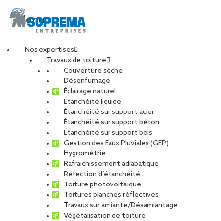
Menu
Nos expertises
Travaux de toiture
Couverture sèche
Désenfumage
Éclairage naturel
Étanchéité liquide
Étanchéité sur support acier
Étanchéité sur support béton
Étanchéité sur support bois
Gestion des Eaux Pluviales (GEP)
Hygrométrie
Rafraichissement adiabatique
Réfection d’étanchéité
Toiture photovoltaïque
Toitures blanches réflectives
Travaux sur amiante/Désamiantage
VOIR LES PHOTOS
Végétalisation de toiture