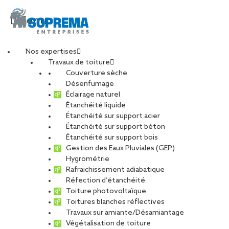
Menu
Nos expertises
Travaux de toiture
Couverture sèche
7-1
Désenfumage
Éclairage naturel
Étanchéité liquide
PARTAGER
Étanchéité sur support acier
Étanchéité sur support béton
19 janvier 2021
Étanchéité sur support bois
Gestion des Eaux Pluviales (GEP)
Hygrométrie
Rafraichissement adiabatique
Réfection d’étanchéité
Toiture photovoltaïque
Toitures blanches réflectives
Travaux sur amiante/Désamiantage
Végétalisation de toiture