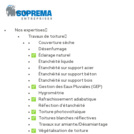
Menu
Nos expertises
Travaux de toiture
Un poste à
Couverture sèche
Désenfumage
Éclairage naturel
responsabilités, avec
Étanchéité liquide
Étanchéité sur support acier
Étanchéité sur support béton
de belles perspectives
Étanchéité sur support bois
Gestion des Eaux Pluviales (GEP)
d’évolutions
Hygrométrie
Rafraichissement adiabatique
Réfection d’étanchéité
Toiture photovoltaïque
PARTAGER
Toitures blanches réflectives
Travaux sur amiante/Désamiantage
04 juillet 2022
Végétalisation de toiture