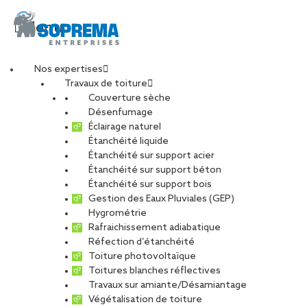
Menu
Nos expertises
Travaux de toiture
Couverture sèche
YT-cover
Désenfumage
Éclairage naturel
Étanchéité liquide
PARTAGER
Étanchéité sur support acier
Étanchéité sur support béton
25 mai 2023
Étanchéité sur support bois
Gestion des Eaux Pluviales (GEP)
Hygrométrie
Rafraichissement adiabatique
Réfection d’étanchéité
Toiture photovoltaïque
Toitures blanches réflectives
Travaux sur amiante/Désamiantage
Végétalisation de toiture