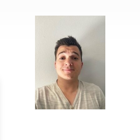
Isolation
Métallerie –
Entretie
Thermique par
Serrurerie
plat inacce
l’Extérieur
Entretie
Perméabilité
toiture-ter
à l’air
accessible
Entretie
toiture en
Entretie
toiture
photovolta
Entretie
toiture vég
Entretie
installatio
pluviale si
Petits t
toiture
Recherc
fuites