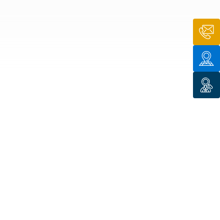
n de toit
ssible
n de
rasse
n de
 amiante
n de
ïque
n de
étalisée
n des
ns d’eau
phoïde
ravaux de
he de