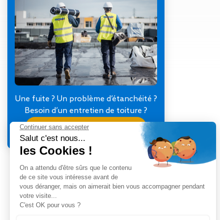
Gestion des Eaux
Pluviales (GEP)
Hygrométrie
Rafraichissement
adiabatique
Réfection
d’étanchéité
Toiture
photovoltaïque
Une fuite ? Un problème d’étanchéité ?
Toitures blanches
Besoin d’un entretien de toiture ?
réflectives
Je contacte mon agence
Travaux sur
amiante/Désamiantage
Végétalisation de
toiture
Ventilation naturelle