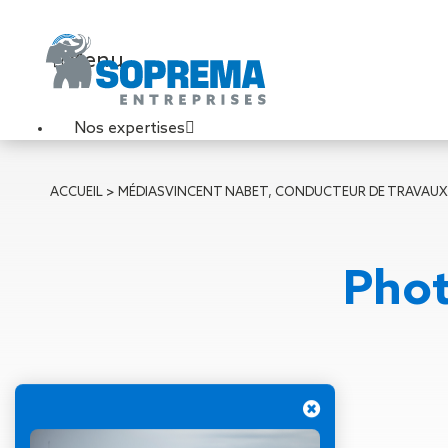
Menu
Nos expertises
Travaux de toiture
ACCUEIL
>
MÉDIAS
VINCENT NABET, CONDUCTEUR DE TRAVAUX 
Couverture sèche
Désenfumage
Éclairage naturel
Phot
Étanchéité liquide
Étanchéité sur support
acier
Étanchéité sur support
béton
Étanchéité sur support
bois
31 mai 2022