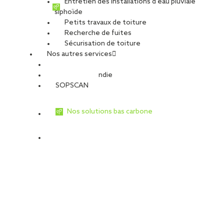
Entretien des installations d’eau pluviale
L’entreprise familiale a également décidé d’installer 362 panneaux
siphoïde
photovoltaïques. « Ils reposent sur 758 plots SOPRASOLAR FIX
Petits travaux de toiture
EVO®. Les modules fourniront deux tiers des besoins en
Recherche de fuites
électricité du bâtiment industriel », détaille Michel Guenneau,
Sécurisation de toiture
chargé d’affaires de l’agence SOPREMA Entreprises de Quimper.
Nos autres services
Ce chantier a été parfaitement maîtrisé grâce à la synergie entre
les équipes de l’agence finistérienne, BLUETEK® et
Sécurité Incendie
SOPRASOLAR®. La nouvelle usine ouvrira ses portes début 2019.
SOPSCAN
La fiche chantier
Nos solutions bas carbone
Maître d’oeuvre : Paul Ruelland / ALTIS Ingenierie
Maître d’ouvrage : SCI CL
Photo : Guy Cotten
Voir les autres articles complémentaires du numéro