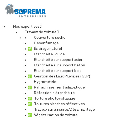
Menu
Nos expertises
Travaux de toiture
Un atelier de couture
Couverture sèche
Désenfumage
Éclairage naturel
taille XXL
Étanchéité liquide
Étanchéité sur support acier
Étanchéité sur support béton
PARTAGER
Étanchéité sur support bois
Gestion des Eaux Pluviales (GEP)
Hygrométrie
18 février 2019
Rafraichissement adiabatique
Réfection d’étanchéité
Toiture photovoltaïque
Toitures blanches réflectives
Travaux sur amiante/Désamiantage
Végétalisation de toiture