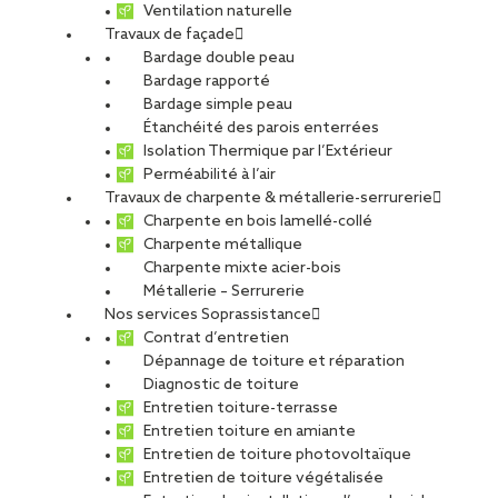
Ventilation naturelle
Travaux de façade
Bardage double peau
Bardage rapporté
À Trégunc, près de Concarneau,
le futur atelier de couture de
Bardage simple peau
Guy Cotten
prend forme. Le spécialiste des vêtements marins,
Étanchéité des parois enterrées
notamment les fameux cirés jaunes, construit sa nouvelle usine
Isolation Thermique par l’Extérieur
de production de 4 700 m², de sept mètres de haut, sans étage.
Perméabilité à l’air
Pour concevoir ce bâtiment flambant neuf, l’architecte a tenu
Travaux de charpente & métallerie-serrurerie
compte d’une exigence forte de Guy Cotten : optimiser le
Charpente en bois lamellé-collé
confort de ses salariés. « BLUETEK® et SOPREMA Entreprises ont
Charpente métallique
réalisé une étude sur-mesure afin de garantir le confort visuel, à
Charpente mixte acier-bois
savoir un bon éclairage naturel sans éblouir. Cette dernière a
Métallerie – Serrurerie
porté sur le dimensionnement et l’emplacement de chacune des
Nos services Soprassistance
31 voûtes et de chacun des 14 lanterneaux pour l’éclairage et le
Contrat d’entretien
désenfumage. Des voiles de protection solaire en aluminium
Dépannage de toiture et réparation
perforé ont aussi été positionnés au-dessus des voûtes »,
Diagnostic de toiture
précise Jérémy Cesbron, responsable prescription, région Ouest,
Entretien toiture-terrasse
BLUETEK®.
Entretien toiture en amiante
Entretien de toiture photovoltaïque
En complément, la toiture de 3 600 m² est équipée d’une
Entretien de toiture végétalisée
isolation acoustique pour « absorber » le bruit des machines.