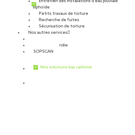
Entretien des installations d’eau pluviale
poutres existantes, en cohérence avec [...]
siphoïde
Petits travaux de toiture
Recherche de fuites
Sécurisation de toiture
Nos autres services
Sécurité Incendie
SOPSCAN
Nos solutions bas carbone
Réfection de toiture à Cestas (33) :
SOPREMA Entreprises valorise les