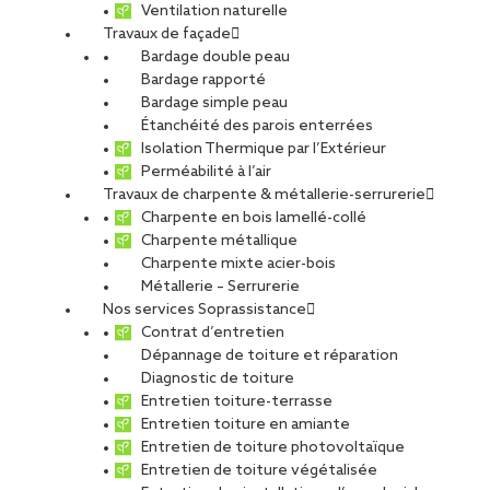
Ventilation naturelle
Travaux de façade
Bardage double peau
Bardage rapporté
Bardage simple peau
Étanchéité des parois enterrées
Isolation Thermique par l’Extérieur
Perméabilité à l’air
Travaux de charpente & métallerie-serrurerie
Charpente en bois lamellé-collé
Charpente métallique
Charpente mixte acier-bois
Métallerie – Serrurerie
Réemploi des aciers : comment un
Nos services Soprassistance
chantier des années 1960 relève le
Contrat d’entretien
défi bas carbone
Dépannage de toiture et réparation
Diagnostic de toiture
Sur un projet de restructuration d’un bâtiment des
Entretien toiture-terrasse
Entretien toiture en amiante
années 1960 en acier, les équipes de CCS ont relevé
Entretien de toiture photovoltaïque
le défi du réemploi des aciers de structure. «
Entretien de toiture végétalisée
L’objectif : conserver et réutiliser un maximum des