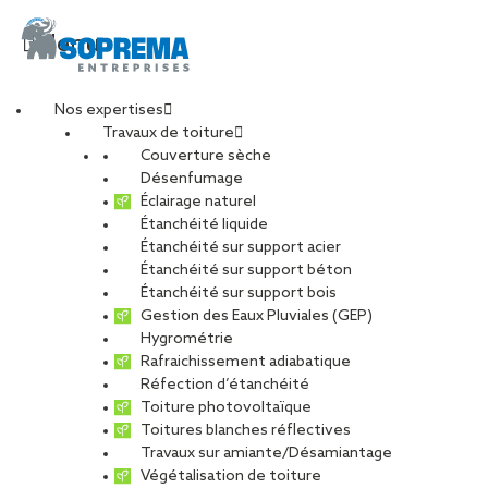
Menu
Nos expertises
Travaux de toiture
Couverture sèche
Agence
Désenfumage
Éclairage naturel
TOUS
CARRIÈRE
CHARPENTE
Étanchéité liquide
Étanchéité sur support acier
DÉVELOPPEMENT DURABLE
Étanchéité sur support béton
ENTRETIEN ET MAINTENANCE
PHOTOVOLTAÏQUE
Étanchéité sur support bois
Gestion des Eaux Pluviales (GEP)
RÉNOVATION
RÉSEAU
Hygrométrie
Rafraichissement adiabatique
Réfection d’étanchéité
Toiture photovoltaïque
Toitures blanches réflectives
Travaux sur amiante/Désamiantage
Végétalisation de toiture