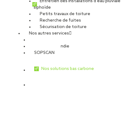
Entretien des installations d’eau pluviale
siphoïde
Petits travaux de toiture
Recherche de fuites
Sécurisation de toiture
Nos autres services
Sécurité Incendie
SOPSCAN
Nos solutions bas carbone
Une offre complète pour
votre projet photovoltaïque
Nos équipes vous accompagnent en
travaux neufs comme
en rénovation
, avec une méthode claire et structurée :
Étude de faisabilité
Choix de la solution
Conception & dimensionnement
Analyse financière