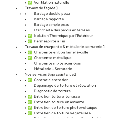
performantes sous le soleil du
Ventilation naturelle
Travaux de façade
Sud
Bardage double peau
Bardage rapporté
Avec ses agences de
Bardage simple peau
Montpellier
,
Nîmes
et
Toulouse
,
SOPREMA Entreprises
Étanchéité des parois enterrées
intervient sur l’ensemble de la région
Occitanie pour
concevoir, réaliser et entretenir
Isolation Thermique par l’Extérieur
des projets
photovoltaïques sur toitures-terrasses et grandes
Perméabilité à l’air
couvertures.
Travaux de charpente & métallerie-serrurerie
Charpente en bois lamellé-collé
Exposés à un
ensoleillement intense
, à la
chaleur estivale
Charpente métallique
et à des
épisodes orageux parfois violents
, les bâtiments
Charpente mixte acier-bois
du Sud nécessitent une approche rigoureuse : le
Métallerie – Serrurerie
photovoltaïque doit être pensé
avec l’étanchéité
, pour
Nos services Soprassistance
sécuriser la toiture, préserver les garanties et assurer la
Contrat d’entretien
performance dans le temps.
Dépannage de toiture et réparation
Diagnostic de toiture
Entretien toiture-terrasse
Entretien toiture en amiante
Entretien de toiture photovoltaïque
Entretien de toiture végétalisée