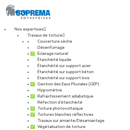
Menu
Nos expertises
Travaux de toiture
Couverture sèche
Toitures
Désenfumage
Éclairage naturel
photovoltaïques en
Étanchéité liquide
Étanchéité sur support acier
Étanchéité sur support béton
Occitanie
Étanchéité sur support bois
Gestion des Eaux Pluviales (GEP)
Hygrométrie
PARTAGER
Rafraichissement adiabatique
Réfection d’étanchéité
Toiture photovoltaïque
Toitures blanches réflectives
Travaux sur amiante/Désamiantage
Des toitures solaires
Végétalisation de toiture