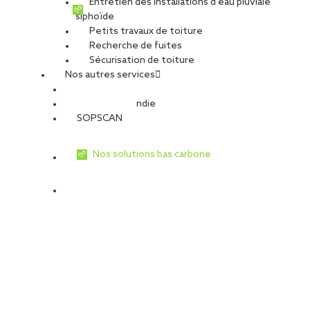
Entretien des installations d’eau pluviale
siphoïde
Réduire votre facture énergétique
Petits travaux de toiture
Produire une électricité autoconsommée ou revendue
Recherche de fuites
Valoriser votre patrimoine immobilier
Sécurisation de toiture
Répondre aux exigences réglementaires (RE2020, décret
Nos autres services
tertiaire…)
Sécurité Incendie
SOPSCAN
Nos solutions bas carbone