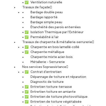
Ventilation naturelle
Travaux de façade
PARTAGER
Bardage double peau
Bardage rapporté
Bardage simple peau
Étanchéité des parois enterrées
Isolation Thermique par l’Extérieur
Vous êtes professionnel ou gestionnaire de bâtiment en Sarthe
Perméabilité à l’air
et vous cherchez à valoriser votre toiture tout en réalisant des
Travaux de charpente & métallerie-serrurerie
économies d’énergie ? Faites confiance à SOPREMA Entreprises
Charpente en bois lamellé-collé
Le Mans, votre spécialiste local de la toiture photovoltaïque.
Charpente métallique
Charpente mixte acier-bois
Métallerie – Serrurerie
L’énergie solaire au service de
Nos services Soprassistance
Contrat d’entretien
votre bâtiment
Dépannage de toiture et réparation
Diagnostic de toiture
La toiture photovoltaïque est bien plus qu’un simple
Entretien toiture-terrasse
revêtement : c’est une solution performante et durable pour
Entretien toiture en amiante
produire de l’électricité verte directement sur votre site.
Entretien de toiture photovoltaïque
Adaptée aux bâtiments industriels, tertiaires ou aux
Entretien de toiture végétalisée
collectivités, cette technologie vous permet de :