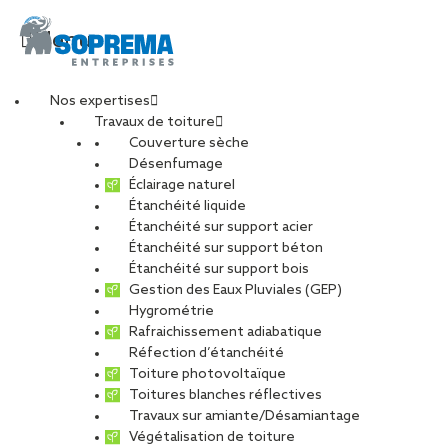
Menu
Nos expertises
Travaux de toiture
Optez pour une
Couverture sèche
Désenfumage
Éclairage naturel
toiture
Étanchéité liquide
Étanchéité sur support acier
Étanchéité sur support béton
photovoltaïque avec
Étanchéité sur support bois
Gestion des Eaux Pluviales (GEP)
SOPREMA Entreprises
Hygrométrie
Rafraichissement adiabatique
Réfection d’étanchéité
Le Mans : votre expert
Toiture photovoltaïque
Toitures blanches réflectives
Travaux sur amiante/Désamiantage
en Sarthe
Végétalisation de toiture