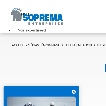
Menu
Nos expertises
Travaux de toiture
ACCUEIL
>
MÉDIAS
TÉMOIGNAGE DE JULIEN, EMBAUCHÉ AU BURE
Couverture sèche
Désenfumage
Éclairage naturel
Étanchéité liquide
Étanchéité sur support
acier
Étanchéité sur support
béton
Étanchéité sur support
bois
09 novembre 2020