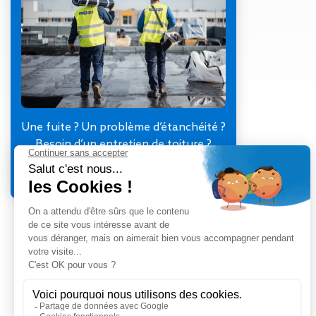
Gestion des Eaux
Pluviales (GEP)
Hygrométrie
Rafraichissement
adiabatique
Réfection
d’étanchéité
Toiture
Une fuite ? Un problème d’étanchéité ?
photovoltaïque
Besoin d’un entretien de toiture ?
Toitures blanches
Je contacte mon agence
réflectives
Travaux sur
amiante/Désamiantage
Végétalisation de
toiture
Ventilation naturelle