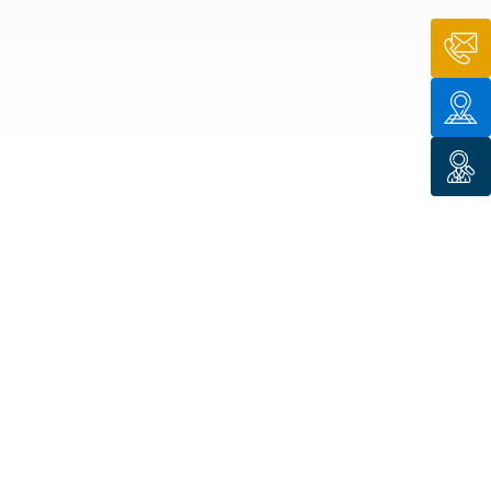
n de toit
ssible
n de
rasse
n de
 amiante
n de
ïque
n de
étalisée
n des
ns d’eau
phoïde
ravaux de
he de