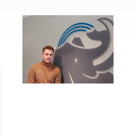
Isolation
Métallerie –
Entretie
Thermique par
Serrurerie
plat inacce
l’Extérieur
Entretie
Perméabilité
toiture-ter
à l’air
accessible
Entretie
toiture en
Entretie
toiture
photovolta
Entretie
toiture vég
Entretie
installatio
pluviale si
Petits t
toiture
Recherc
fuites