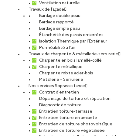
Ventilation naturelle
Travaux de façade
PARTAGER
Bardage double peau
Bardage rapporté
18 juillet 2023
Bardage simple peau
Étanchéité des parois enterrées
Isolation Thermique par l’Extérieur
Comment BCM a pris part à la réalisation
Perméabilité à l’air
de cette gigantesque passe à poissons ?
Travaux de charpente & métallerie-serrurerie
Charpente en bois lamellé-collé
Maïa Sonnier nous a consultés sur la base d’une pré-étude qui a
Charpente métallique
été réalisée par le bureau d’études lyonnais Inexom que l’on
Charpente mixte acier-bois
connaît bien. Au-delà de notre expertise dans la construction
Métallerie – Serrurerie
d’ouvrages métalliques standards ou de grande complexité, la
Nos services Soprassistance
proximité de nos ateliers a été un atout pour le transport en
Contrat d’entretien
convoi exceptionnel, notamment pour le bilan carbone.
Dépannage de toiture et réparation
Par ailleurs, nous sommes titulaires de la qualification
Diagnostic de toiture
professionnelle « Qualibat 2413 » (technicité supérieure) et
Entretien toiture-terrasse
certifiés marquage CE 1090 – Norme EN 1090 – 1 et 2 classe
Entretien toiture en amiante
d’exécution EXC 1 à 3.
Entretien de toiture photovoltaïque
Entretien de toiture végétalisée
Le planning semble avoir été un véritable