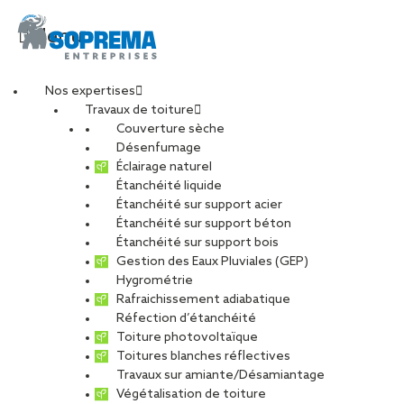
Menu
Nos expertises
Travaux de toiture
Témoignage de
Couverture sèche
Désenfumage
Éclairage naturel
Dominique,
Étanchéité liquide
Étanchéité sur support acier
Étanchéité sur support béton
Responsable
Étanchéité sur support bois
Gestion des Eaux Pluviales (GEP)
Commercial chez BCM
Hygrométrie
Rafraichissement adiabatique
Réfection d’étanchéité
Constructions
Toiture photovoltaïque
Toitures blanches réflectives
Travaux sur amiante/Désamiantage
Métalliques
Végétalisation de toiture