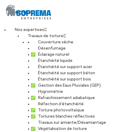
Menu
Nos expertises
Travaux de toiture
solucop lille
Couverture sèche
Désenfumage
Éclairage naturel
Étanchéité liquide
PARTAGER
Étanchéité sur support acier
Étanchéité sur support béton
25 juillet 2025
Étanchéité sur support bois
Gestion des Eaux Pluviales (GEP)
Hygrométrie
Rafraichissement adiabatique
Réfection d’étanchéité
Toiture photovoltaïque
Toitures blanches réflectives
Travaux sur amiante/Désamiantage
Végétalisation de toiture