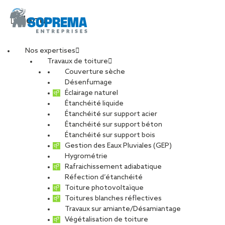
Menu
Nos expertises
Travaux de toiture
cover_soe_solutions_m
Couverture sèche
Désenfumage
Éclairage naturel
Étanchéité liquide
PARTAGER
Étanchéité sur support acier
Étanchéité sur support béton
10 décembre 2018
Étanchéité sur support bois
Gestion des Eaux Pluviales (GEP)
Hygrométrie
Rafraichissement adiabatique
Réfection d’étanchéité
Toiture photovoltaïque
Toitures blanches réflectives
Travaux sur amiante/Désamiantage
Végétalisation de toiture