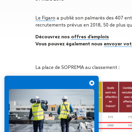
Gestion des Eaux
Pluviales (GEP)
Hygrométrie
Le Figaro
a publié son palmarès des 407 entr
Rafraichissement
recrutements prévus en 2018, 50 de plus qu
adiabatique
Réfection
Découvrez nos
offres d’emplois
d’étanchéité
Vous pouvez également nous
envoyer vot
Toiture
photovoltaïque
Toitures blanches
La place de SOPREMA au classement :
réflectives
Travaux sur
amiante/Désamiantage
Végétalisation de
toiture
Ventilation naturelle