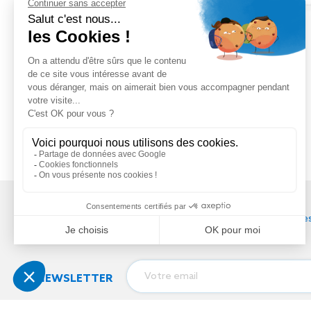
—
Tél
:
03 88 79 84 00
contact@soprema-entreprises
NEWSLETTER
J'autorise SOPREMA Entreprises 
Notre réseau