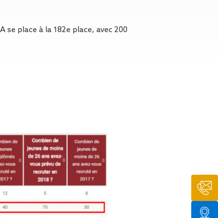
n de toit
ssible
n de
 se place à la 182e place, avec 200
rasse
n de
 amiante
n de
ïque
n de
étalisée
n des
ns d’eau
phoïde
ravaux de
he de