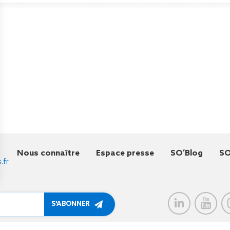
Nous connaître
Espace presse
SO’Blog
SO
.fr
à me communiquer des