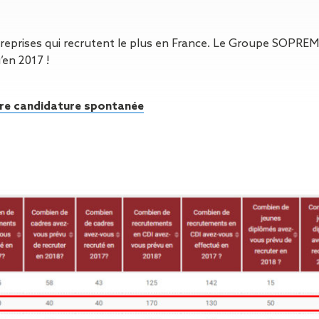
Isolation
Métallerie –
Entretie
Thermique par
Serrurerie
plat inacce
l’Extérieur
Entretie
eprises qui recrutent le plus en France. Le Groupe SOPREMA
Perméabilité
toiture-ter
’en 2017 !
à l’air
accessible
Entretie
toiture en
re candidature spontanée
Entretie
toiture
photovolta
Entretie
toiture vég
Entretie
installatio
pluviale si
Petits t
toiture
Recherc
fuites